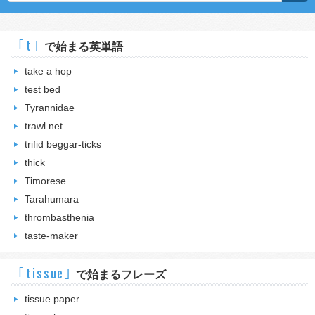
｢t｣
で始まる英単語
take a hop
test bed
Tyrannidae
trawl net
trifid beggar-ticks
thick
Timorese
Tarahumara
thrombasthenia
taste-maker
｢tissue｣
で始まるフレーズ
tissue paper