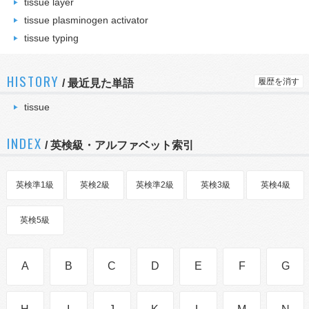
tissue layer
tissue plasminogen activator
tissue typing
HISTORY
履歴を消す
/
最近見た単語
tissue
INDEX
/ 英検級・アルファベット索引
英検準1級
英検2級
英検準2級
英検3級
英検4級
英検5級
A
B
C
D
E
F
G