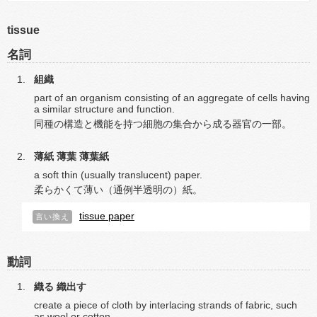
tissue
名詞
組織
part of an organism consisting of an aggregate of cells having
a similar structure and function.
同種の構造と機能を持つ細胞の集合から成る器官の一部。
薄紙
薄葉
薄葉紙
a soft thin (usually translucent) paper.
柔らかくて薄い（通例半透明の）紙。
tissue paper
言い換え
動詞
織る
織出す
create a piece of cloth by interlacing strands of fabric, such
as wool or cotton.