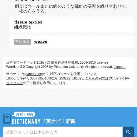
例えばウールまたは綿のような繊維の要素を織り合わせて、
一枚の布を作る。
tissue
textiles
組織織物
weave
言い換え
日本語ワードネット1.1版
(C) 情報通信研究機構, 2009-2010
License
WordNet 3.0 Copyright 2006 by Princeton University. All rights reserved.
License
当ページでは
tatoeba.org
から以下のページを使用しています。
18806
,
179947
,
3567595
,
1886237
,
253122
,
161395
, これらの例文は
CC BY 2.0 FR
ライセンス
の下に翻案し利用しています。
/
英ナビ！辞書