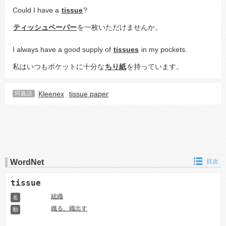
Could I have a 
tissue
?
ティッシュペーパー
を一枚いただけませんか。
I always have a good supply of 
tissues
 in my pockets.
私はいつもポケットに十分な
ちり紙
を持っています。
Kleenex
tissue paper
同義語
WordNet
目次
tissue
組織
名
織る、織出す
動