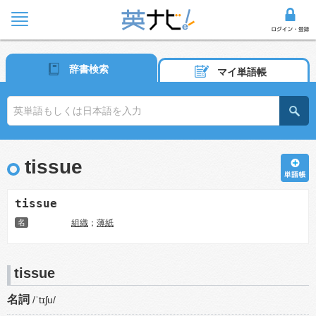
辞書検索
マイ単語帳
tissue
tissue
名
組織
；
薄紙
tissue
名詞
/ˈtɪʃu/