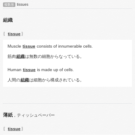
tissues
複数形
組織
tissue
〖
〗
Muscle 
tissue
 consists of innumerable cells.
筋肉
組織
は無数の細胞からなっている。
Human 
tissue
 is made up of cells.
人間の
組織
は細胞から構成されている。
薄紙
，
ティッシュペーパー
tissue
〖
〗