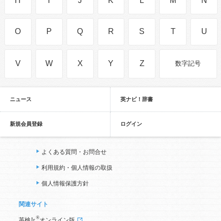
H
I
J
K
L
M
N
O
P
Q
R
S
T
U
V
W
X
Y
Z
数字記号
ニュース
英ナビ！辞書
新規会員登録
ログイン
よくある質問・お問合せ
利用規約・個人情報の取扱
個人情報保護方針
関連サイト
®
英検Jr.
オンライン版