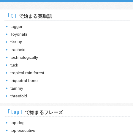
｢t｣
で始まる英単語
tagger
Toyonaki
tier up
tracheid
technologically
tuck
tropical rain forest
triquetral bone
tammy
threefold
｢top｣
で始まるフレーズ
top dog
top executive