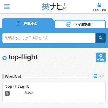
辞書検索
マイ単語帳
top-flight
WordNet
目次
top-flight
高級な
形