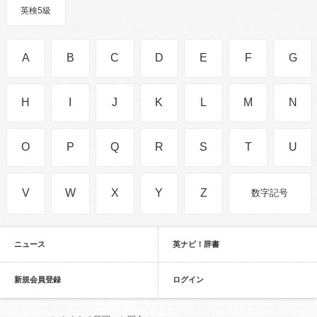
英検5級
A
B
C
D
E
F
G
H
I
J
K
L
M
N
O
P
Q
R
S
T
U
V
W
X
Y
Z
数字記号
ニュース
英ナビ！辞書
新規会員登録
ログイン