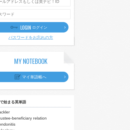
LOGIN
ログイン
パスワードをお忘れの方
MY NOTEBOOK
マイ単語帳へ
で始まる英単語
ackler
rustee-beneficiary relation
endonitis