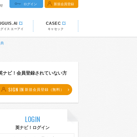
ログイン
新規会員登録
せ
UGUIS.AI
CASEC
ウグイス エーアイ
キャセック
辞典
英ナビ！会員登録されていない方
SIGN IN
新規会員登録（無料）
LOGIN
英ナビ！ログイン