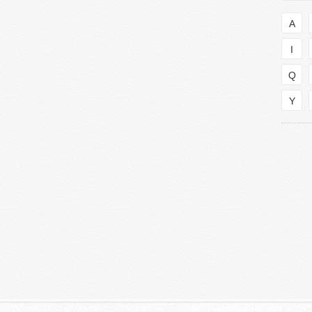
A
I
Q
Y