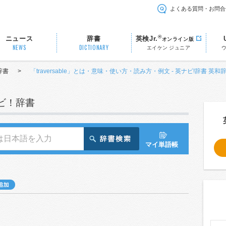
よくある質問・お問合
®
ニュース
辞書
英検Jr.
オンライン版
NEWS
DICTIONARY
エイケン ジュニア
辞書
>
「traversable」とは・意味・使い方・読み方・例文 - 英ナビ!辞書 英和
ナビ！辞書
マイ単語帳