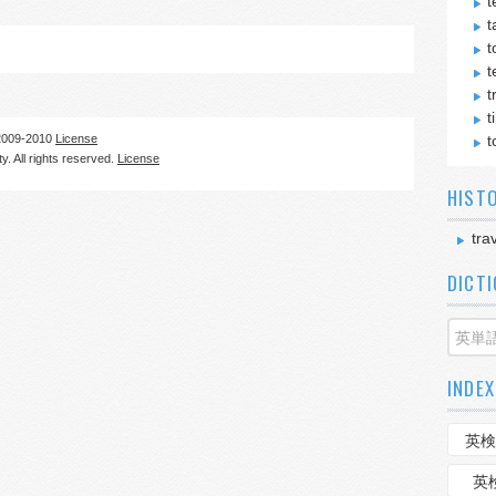
t
t
t
t
t
t
09-2010
License
t
. All rights reserved.
License
HIST
tra
DICT
INDEX
英検
英