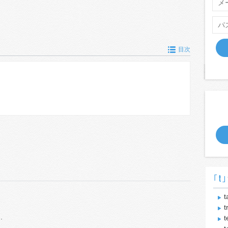
目次
｢t｣
t
t
.
t