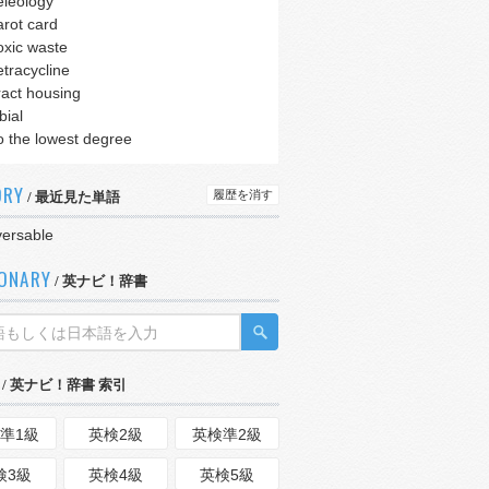
eleology
arot card
oxic waste
etracycline
ract housing
ibial
o the lowest degree
ORY
履歴を消す
/ 最近見た単語
versable
IONARY
/ 英ナビ！辞書
/ 英ナビ！辞書 索引
準1級
英検2級
英検準2級
検3級
英検4級
英検5級