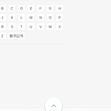
B
C
D
E
F
G
H
J
K
L
M
N
O
P
R
S
T
U
V
W
X
Z
数字記号