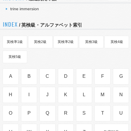
trine immersion
INDEX
/ 英検級・アルファベット索引
英検準1級
英検2級
英検準2級
英検3級
英検4級
英検5級
A
B
C
D
E
F
G
H
I
J
K
L
M
N
O
P
Q
R
S
T
U