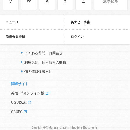
V
W
X
Y
Z
数字記号
ニュース
英ナビ！辞書
新規会員登録
ログイン
よくある質問・お問合せ
利用規約・個人情報の取扱
個人情報保護方針
関連サイト
®
英検Jr.
オンライン版
UGUIS.AI
CASEC
Copyright © The Japan Institute for Educational Measurement,