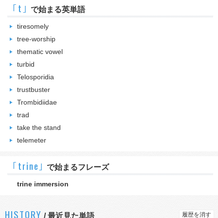
｢t｣
で始まる英単語
tiresomely
tree-worship
thematic vowel
turbid
Telosporidia
trustbuster
Trombidiidae
trad
take the stand
telemeter
｢trine｣
で始まるフレーズ
trine immersion
HISTORY
履歴を消す
/
最近見た単語