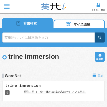
辞書検索
マイ単語帳
trine immersion
WordNet
目次
trine immersion
浸礼3回（三位一体の表現の名前で）による洗礼
名