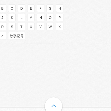
B
C
D
E
F
G
H
J
K
L
M
N
O
P
R
S
T
U
V
W
X
Z
数字記号