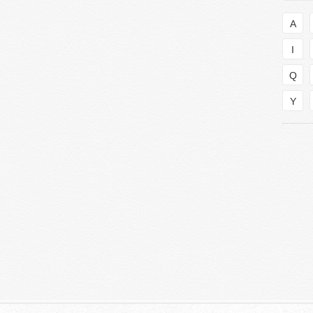
A
I
Q
Y