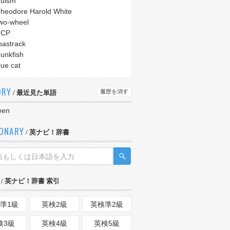
ruism
heodore Harold White
wo-wheel
TCP
oastrack
runkfish
rue cat
ORY
履歴を消す
/ 最近見た単語
een
IONARY
/ 英ナビ！辞書
/ 英ナビ！辞書 索引
準1級
英検2級
英検準2級
検3級
英検4級
英検5級