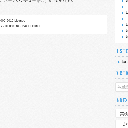
。スープやシチューを供するためのもの。
t
T
t
09-2010
License
t
. All rights reserved.
License
t
t
HIST
tur
DICT
INDEX
英検
英