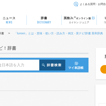
よくある質問・お問合
®
ニュース
辞書
英検Jr.
オンライン版
NEWS
DICTIONARY
エイケン ジュニア
辞書
>
「tureen」とは・意味・使い方・読み方・例文 - 英ナビ!辞書 英和辞典
ナビ！辞書
マイ単語帳