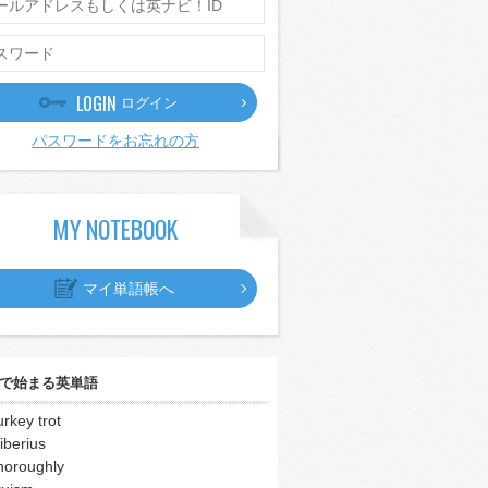
LOGIN
ログイン
パスワードをお忘れの方
MY NOTEBOOK
マイ単語帳へ
で始まる英単語
urkey trot
iberius
horoughly