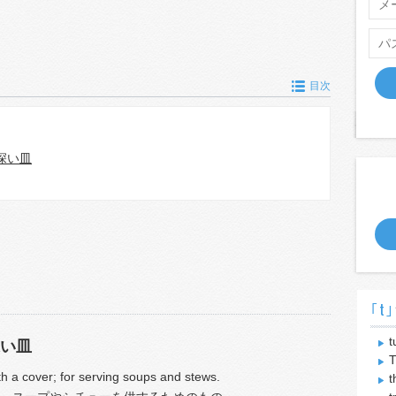
目次
深い皿
｢t｣
t
い皿
T
th a cover; for serving soups and stews.
t