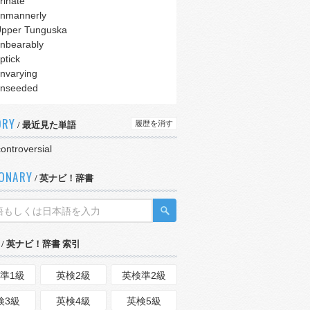
rinate
nmannerly
pper Tunguska
nbearably
ptick
nvarying
nseeded
ORY
履歴を消す
/ 最近見た単語
ontroversial
IONARY
/ 英ナビ！辞書
/ 英ナビ！辞書 索引
準1級
英検2級
英検準2級
検3級
英検4級
英検5級