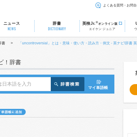
よくある質問・お問合
®
ニュース
辞書
英検Jr.
オンライン版
NEWS
DICTIONARY
エイケン ジュニア
辞書
>
「uncontroversial」とは・意味・使い方・読み方・例文 - 英ナビ!辞書 
ナビ！辞書
マイ単語帳