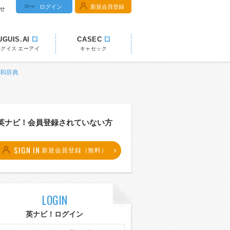
ログイン
新規会員登録
せ
UGUIS.AI
CASEC
ウグイス エーアイ
キャセック
英和辞典
英ナビ！会員登録されていない方
SIGN IN
新規会員登録（無料）
LOGIN
英ナビ！ログイン