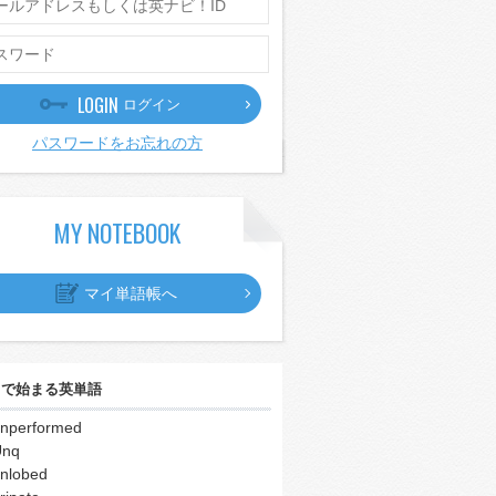
LOGIN
ログイン
パスワードをお忘れの方
MY NOTEBOOK
マイ単語帳へ
｣
で始まる英単語
nperformed
Unq
nlobed