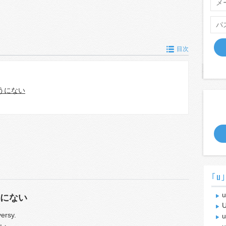
目次
うにない
｢u
u
にない
versy.
u