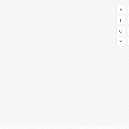
A
I
Q
Y