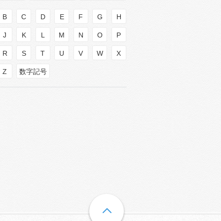
B
C
D
E
F
G
H
J
K
L
M
N
O
P
R
S
T
U
V
W
X
Z
数字記号