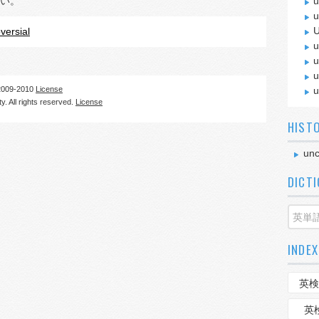
い。
u
u
U
versial
u
u
u
09-2010
License
u
. All rights reserved.
License
HIST
unc
DICT
INDEX
英検
英