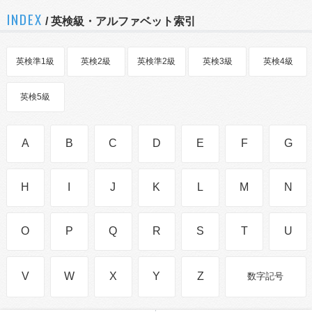
INDEX
/ 英検級・アルファベット索引
英検準1級
英検2級
英検準2級
英検3級
英検4級
英検5級
A
B
C
D
E
F
G
H
I
J
K
L
M
N
O
P
Q
R
S
T
U
V
W
X
Y
Z
数字記号