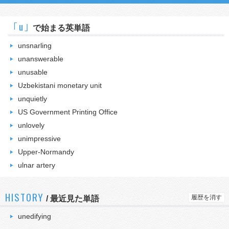
｢u｣
で始まる英単語
unsnarling
unanswerable
unusable
Uzbekistani monetary unit
unquietly
US Government Printing Office
unlovely
unimpressive
Upper-Normandy
ulnar artery
HISTORY
履歴を消す
/
最近見た単語
unedifying