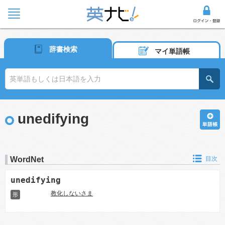
辞書検索
マイ単語帳
unedifying
WordNet
目次
unedifying
教化しないさま
形