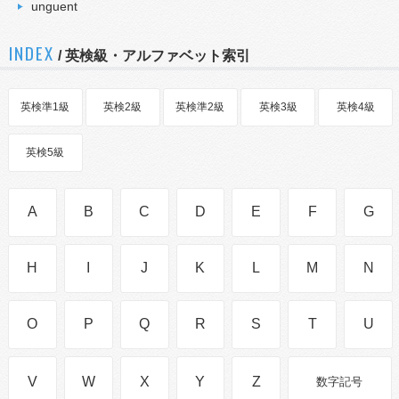
unguent
INDEX
/ 英検級・アルファベット索引
英検準1級
英検2級
英検準2級
英検3級
英検4級
英検5級
A
B
C
D
E
F
G
H
I
J
K
L
M
N
O
P
Q
R
S
T
U
V
W
X
Y
Z
数字記号