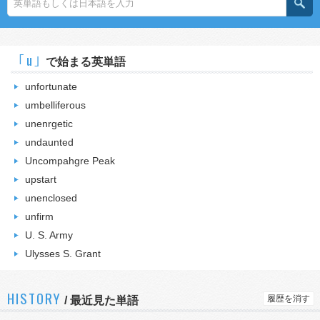
｢u｣
で始まる英単語
unfortunate
umbelliferous
unenrgetic
undaunted
Uncompahgre Peak
upstart
unenclosed
unfirm
U. S. Army
Ulysses S. Grant
HISTORY
履歴を消す
/
最近見た単語