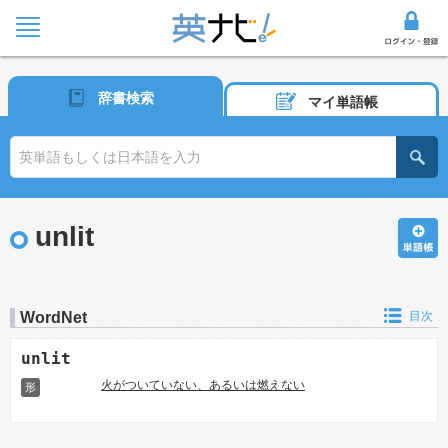
辞書検索
マイ単語帳
unlit
WordNet
目次
unlit
火がついていない、あるいは燃えない
形