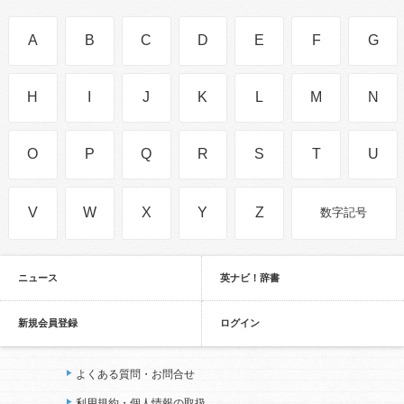
A
B
C
D
E
F
G
H
I
J
K
L
M
N
O
P
Q
R
S
T
U
V
W
X
Y
Z
数字記号
ニュース
英ナビ！辞書
新規会員登録
ログイン
よくある質問・お問合せ
利用規約・個人情報の取扱