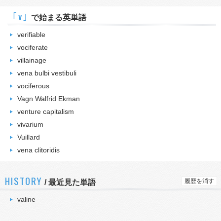
｢v｣
で始まる英単語
verifiable
vociferate
villainage
vena bulbi vestibuli
vociferous
Vagn Walfrid Ekman
venture capitalism
vivarium
Vuillard
vena clitoridis
HISTORY
履歴を消す
/
最近見た単語
valine