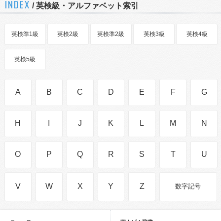
INDEX
/ 英検級・アルファベット索引
英検準1級
英検2級
英検準2級
英検3級
英検4級
英検5級
A
B
C
D
E
F
G
H
I
J
K
L
M
N
O
P
Q
R
S
T
U
V
W
X
Y
Z
数字記号