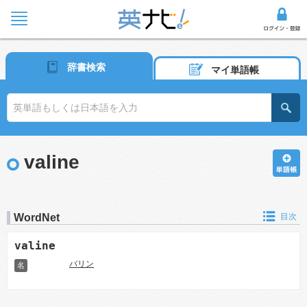
辞書検索
マイ単語帳
valine
WordNet
目次
valine
バリン
名