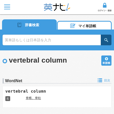
辞書検索
マイ単語帳
vertebral column
WordNet
目次
vertebral column
脊椎、脊柱
名