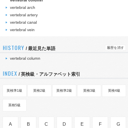
vertebral column
vertebral arch
vertebral artery
vertebral canal
vertebral vein
HISTORY
履歴を消す
/
最近見た単語
vertebral column
INDEX
/ 英検級・アルファベット索引
英検準1級
英検2級
英検準2級
英検3級
英検4級
英検5級
A
B
C
D
E
F
G