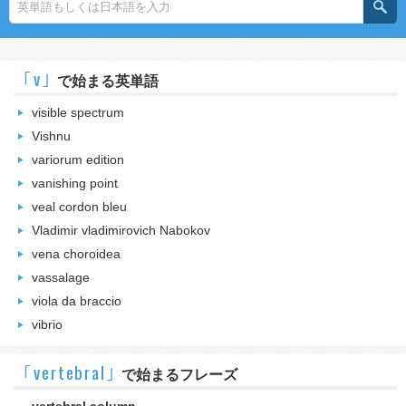
｢v｣
で始まる英単語
visible spectrum
Vishnu
variorum edition
vanishing point
veal cordon bleu
Vladimir vladimirovich Nabokov
vena choroidea
vassalage
viola da braccio
vibrio
｢vertebral｣
で始まるフレーズ