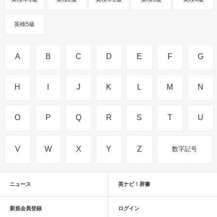
英検5級
A
B
C
D
E
F
G
H
I
J
K
L
M
N
O
P
Q
R
S
T
U
V
W
X
Y
Z
数字記号
ニュース
英ナビ！辞書
新規会員登録
ログイン