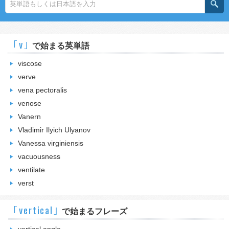
｢v｣
で始まる英単語
viscose
verve
vena pectoralis
venose
Vanern
Vladimir Ilyich Ulyanov
Vanessa virginiensis
vacuousness
ventilate
verst
｢vertical｣
で始まるフレーズ