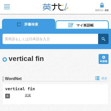
辞書検索
マイ単語帳
vertical fin
WordNet
目次
vertical fin
尻尾
名