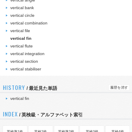
vertical angle
vertical bank
vertical circle
vertical combination
vertical file
vertical fin
vertical flute
vertical integration
vertical section
vertical stabiliser
HISTORY
履歴を消す
/
最近見た単語
vertical fin
INDEX
/ 英検級・アルファベット索引
英検準1級
英検2級
英検準2級
英検3級
英検4級