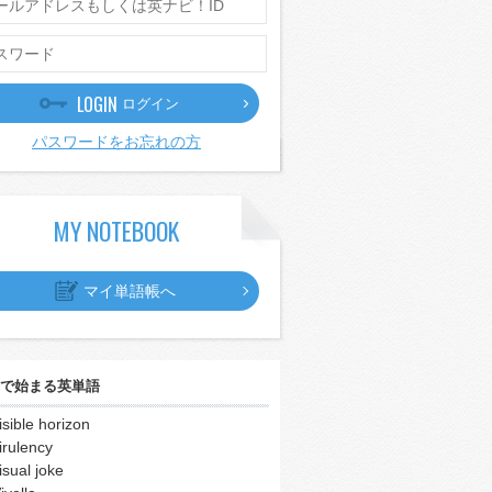
LOGIN
ログイン
パスワードをお忘れの方
MY NOTEBOOK
マイ単語帳へ
で始まる英単語
isible horizon
irulency
isual joke