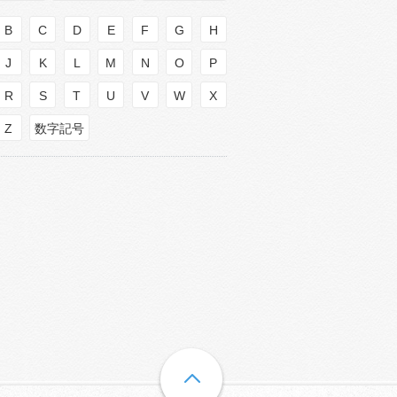
B
C
D
E
F
G
H
J
K
L
M
N
O
P
R
S
T
U
V
W
X
Z
数字記号