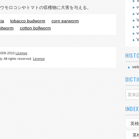
V
v
ウモロコシやトマトの収穫物に大害を与える。
v
V
zia
tobacco budworm
corn earworm
v
uitworm
cotton bollworm
v
V
09-2010
License
HIST
. All rights reserved.
License
ve
DICT
INDEX
英検
英