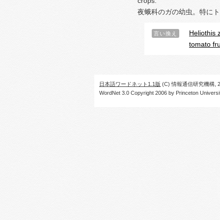
crops.
夜蛾科のガの幼虫。特にト
Heliothis 
言い換え
tomato fr
日本語ワードネット1.1版
(C) 情報通信研究機構, 20
WordNet 3.0 Copyright 2006 by Princeton University