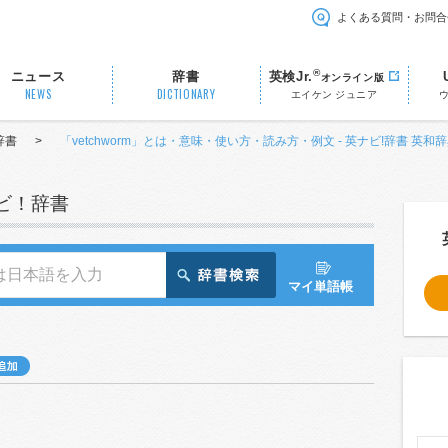
よくある質問・お問合
®
ニュース
辞書
英検Jr.
オンライン版
NEWS
DICTIONARY
エイケン ジュニア
辞書
>
「vetchworm」とは・意味・使い方・読み方・例文 - 英ナビ!辞書 英和
ナビ！辞書
マイ単語帳