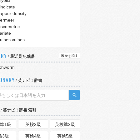
iyella
indicate
apour density
ermeer
iscometric
ariate
ulpes vulpes
ORY
履歴を消す
/ 最近見た単語
tchworm
IONARY
/ 英ナビ！辞書
/ 英ナビ！辞書 索引
準1級
英検2級
英検準2級
検3級
英検4級
英検5級