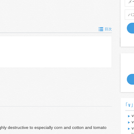
目次
｢v｣
v
v
ighly destructive to especially corn and cotton and tomato
v