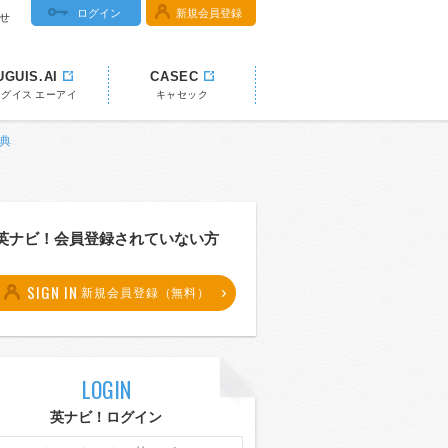
ログイン
新規会員登録
せ
UGUIS.AI
CASEC
ウグイス エーアイ
キャセック
辞典
英ナビ！会員登録されていない方
SIGN IN
新規会員登録（無料）
LOGIN
英ナビ！ログイン