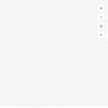
A
I
Q
Y