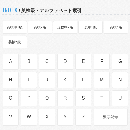
INDEX
/ 英検級・アルファベット索引
英検準1級
英検2級
英検準2級
英検3級
英検4級
英検5級
A
B
C
D
E
F
G
H
I
J
K
L
M
N
O
P
Q
R
S
T
U
V
W
X
Y
Z
数字記号