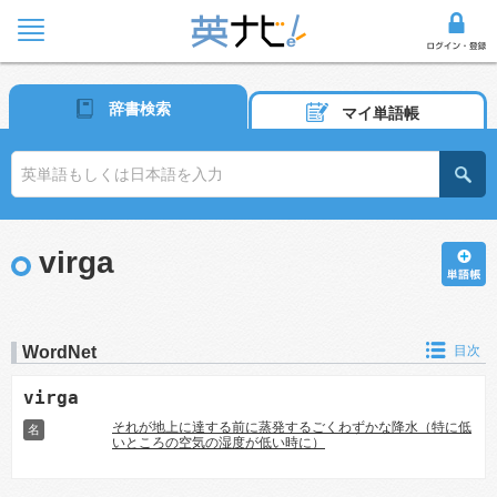
辞書検索
マイ単語帳
virga
WordNet
目次
virga
それが地上に達する前に蒸発するごくわずかな降水（特に低
名
いところの空気の湿度が低い時に）