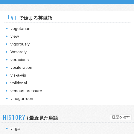
｢v｣
で始まる英単語
vegetarian
view
vigorously
Vasarely
veracious
vociferation
vis-a-vis
volitional
venous pressure
vinegarroon
HISTORY
履歴を消す
/
最近見た単語
virga