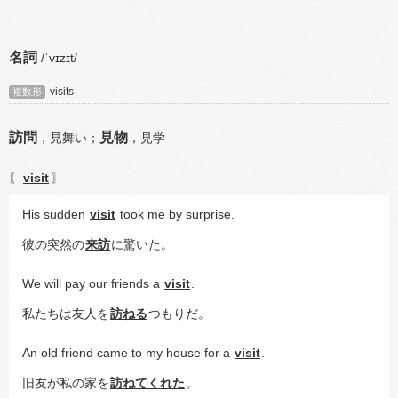
名詞
/ˈvɪzɪt/
visits
複数形
訪問
見物
，
見舞い；
，
見学
visit
〖
〗
His sudden 
visit
 took me by surprise.
彼の突然の
来訪
に驚いた。
We will pay our friends a 
visit
.
私たちは友人を
訪ねる
つもりだ。
An old friend came to my house for a 
visit
.
旧友が私の家を
訪ねてくれた
。