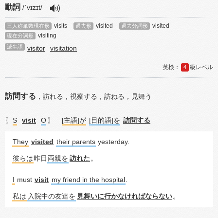
動詞
/ˈvɪzɪt/
visits
visited
visited
三人称単数現在形
過去形
過去分詞形
visiting
現在分詞形
派生語
visitor
visitation
4
訪問する
，
訪れる，
視察する，
訪ねる，
見舞う
S
visit
O
[主語]が
[目的語]を
訪問する
〖
〗
They
visited
their parents
 yesterday.
彼らは
昨日
両親を
訪れた
。
I
 must 
visit
my friend in the hospital
.
私は
入院中の友達を
見舞いに行かなければならない
。