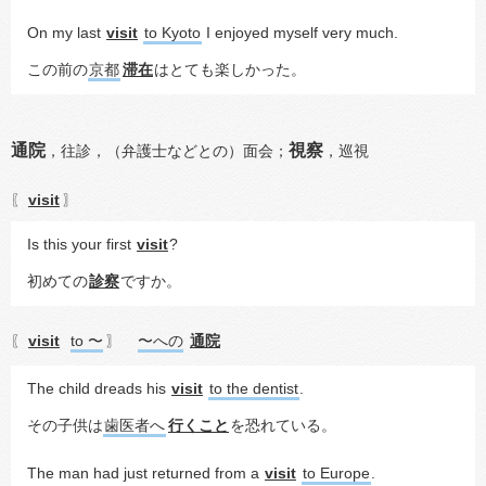
On my last 
visit
to Kyoto
 I enjoyed myself very much.
この前の
京都
滞在
はとても楽しかった。
通院
視察
，
往診，
（弁護士などとの）面会；
，
巡視
visit
〖
〗
Is this your first 
visit
?
初めての
診察
ですか。
visit
to 〜
〜への
通院
〖
〗
The child dreads his 
visit
to the dentist
.
その子供は
歯医者へ
行くこと
を恐れている。
The man had just returned from a 
visit
to Europe
.