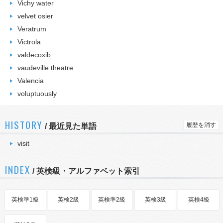
Vichy water
velvet osier
Veratrum
Victrola
valdecoxib
vaudeville theatre
Valencia
voluptuously
HISTORY
履歴を消す
/
最近見た単語
visit
INDEX
/ 英検級・アルファベット索引
英検準1級
英検2級
英検準2級
英検3級
英検4級