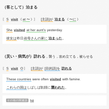
（客として）泊まる
S
visit
at 〜
[主語]が
泊まる
〜に
〖
《
》〗
《
》
She
visited
at her aunt's
 yesterday.
彼女は
昨日
叔母さんの家に
泊まった
。
（災い・病気が）訪れる
，
襲う，
攻め立てる，
被らせる
S
visit
O
[主語]が
[目的語]を
訪れる
〖
〗
These countries
 were often 
visited
 with famine.
これらの国は
しばしば飢饉に
襲われた
。
hit
その他の関連語