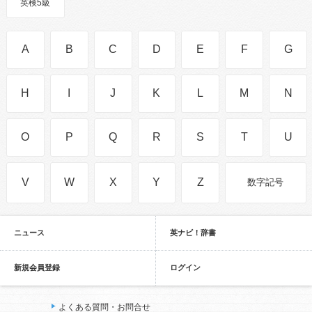
英検5級
A
B
C
D
E
F
G
H
I
J
K
L
M
N
O
P
Q
R
S
T
U
V
W
X
Y
Z
数字記号
ニュース
英ナビ！辞書
新規会員登録
ログイン
よくある質問・お問合せ