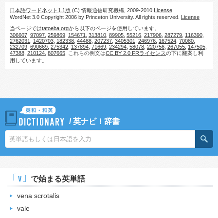
日本語ワードネット1.1版
(C) 情報通信研究機構, 2009-2010
License
WordNet 3.0 Copyright 2006 by Princeton University. All rights reserved.
License
当ページでは
tatoeba.org
から以下のページを使用しています。
306607
,
97097
,
259869
,
154671
,
313810
,
89905
,
55216
,
217906
,
287279
,
116390
,
2762031
,
1420703
,
182338
,
44488
,
207237
,
3405301
,
246976
,
167524
,
70080
,
232709
,
690669
,
275342
,
137894
,
71669
,
234294
,
58078
,
220756
,
267055
,
147505
,
47388
,
210124
,
807665
, これらの例文は
CC BY 2.0 FRライセンス
の下に翻案し利
用しています。
/
英ナビ！辞書
｢v｣
で始まる英単語
vena scrotalis
vale