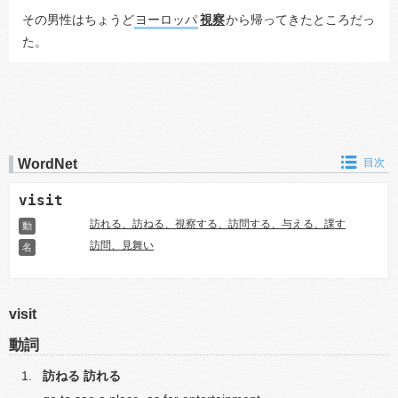
その男性はちょうど
ヨーロッパ
視察
から帰ってきたところだっ
た。
WordNet
目次
visit
訪れる、訪ねる、視察する、訪問する、与える、課す
動
訪問、見舞い
名
visit
動詞
訪ねる
訪れる