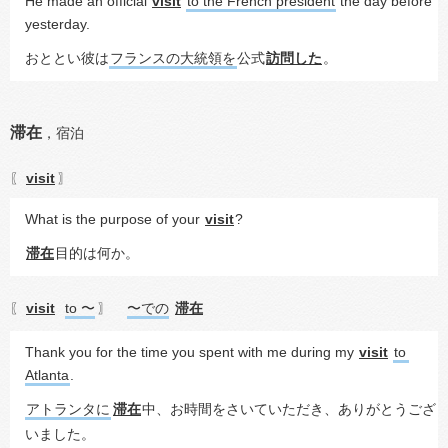
He made an official 
visit
to the French president
 the day before 
yesterday.
おととい彼は
フランスの大統領を
公式
訪問した
。
滞在
，
宿泊
visit
〖
〗
What is the purpose of your 
visit
?
滞在
目的は何か。
visit
to 〜
〜での
滞在
〖
〗
Thank you for the time you spent with me during my 
visit
to 
Atlanta
.
アトランタに
滞在
中、お時間をさいていただき、ありがとうござ
いました。