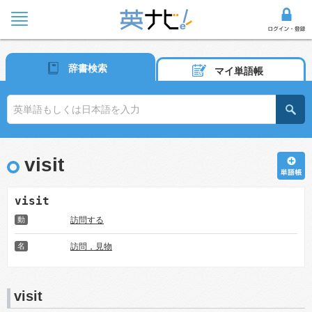
辞書検索
マイ単語帳
visit
visit
動
訪問する
名
訪問，見物
visit