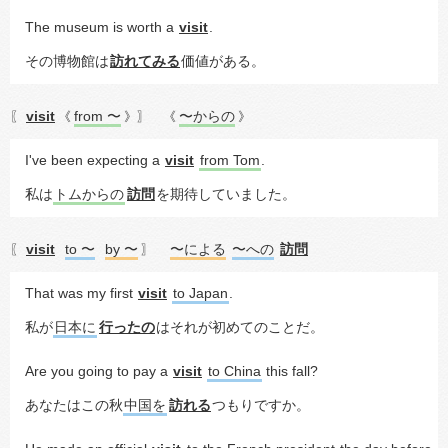
The museum is worth a 
visit
.
その博物館は
訪れてみる
価値がある。
visit
from 〜
〜からの
〖
《
》〗
《
》
I've been expecting a 
visit
from Tom
.
私は
トムからの
訪問
を期待していました。
visit
to 〜
by 〜
〜による
〜への
訪問
〖
〗
That was my first 
visit
to Japan
.
私が
日本に
行ったの
はそれが初めてのことだ。
Are you going to pay a 
visit
to China
 this fall?
あなたはこの秋
中国を
訪れる
つもりですか。