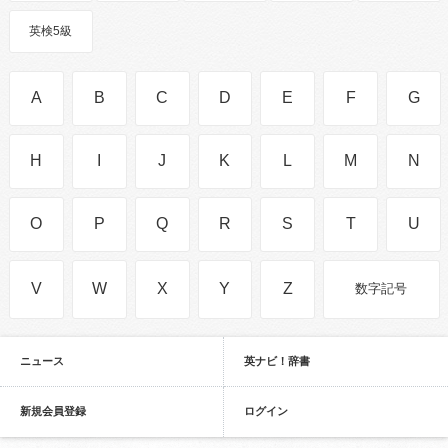
英検5級
A
B
C
D
E
F
G
H
I
J
K
L
M
N
O
P
Q
R
S
T
U
V
W
X
Y
Z
数字記号
ニュース
英ナビ！辞書
新規会員登録
ログイン