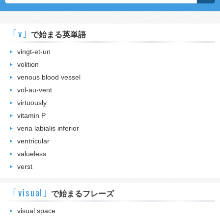
｢v｣
で始まる英単語
vingt-et-un
volition
venous blood vessel
vol-au-vent
virtuously
vitamin P
vena labialis inferior
ventricular
valueless
verst
｢visual｣
で始まるフレーズ
visual space