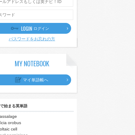
LOGIN
ログイン
パスワードをお忘れの方
MY NOTEBOOK
マイ単語帳へ
で始まる英単語
assalage
icia orobus
oltaic cell