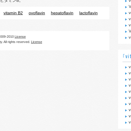
ビタミンB。
v
v
vitamin B2
ovoflavin
hepatoflavin
lactoflavin
v
v
V
09-2010
License
v
. All rights reserved.
License
｢vi
v
v
v
v
v
v
v
v
v
v