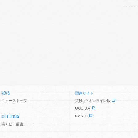
NEWS
関連サイト
®
ニューストップ
英検Jr.
オンライン版
UGUIS.AI
DICTIONARY
CASEC
英ナビ！辞書