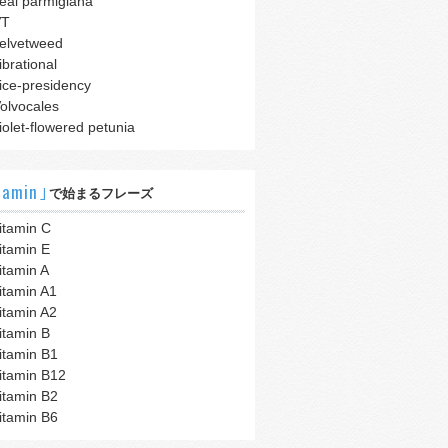
eal parmigiana
VT
elvetweed
ibrational
ice-presidency
olvocales
iolet-flowered petunia
tamin｣
で始まるフレーズ
itamin C
itamin E
itamin A
itamin A1
itamin A2
itamin B
itamin B1
itamin B12
itamin B2
itamin B6