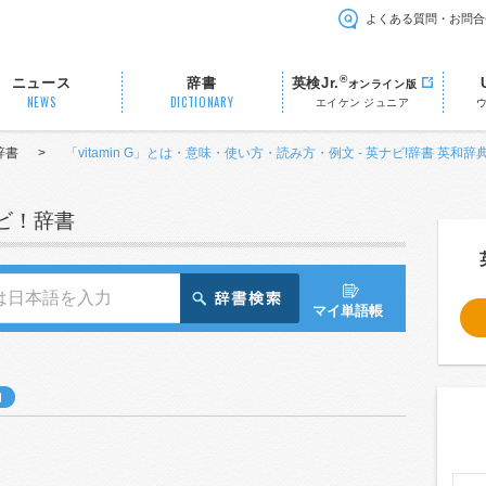
よくある質問・お問合
®
ニュース
辞書
英検Jr.
オンライン版
NEWS
DICTIONARY
エイケン ジュニア
辞書
>
「vitamin G」とは・意味・使い方・読み方・例文 - 英ナビ!辞書 英和辞
ナビ！辞書
マイ単語帳