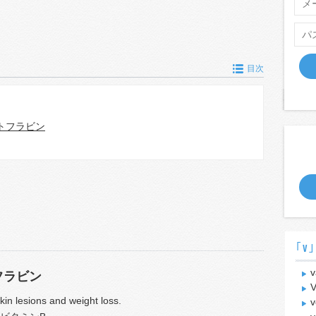
目次
トフラビン
｢v｣
v
フラビン
V
kin lesions and weight loss.
v