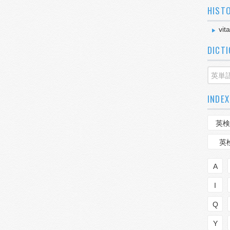
HIST
vit
DICT
INDEX
英検
英
A
I
Q
Y