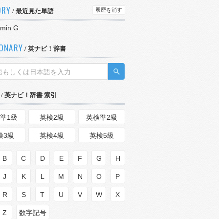
ORY
履歴を消す
/ 最近見た単語
amin G
IONARY
/ 英ナビ！辞書
/ 英ナビ！辞書 索引
準1級
英検2級
英検準2級
検3級
英検4級
英検5級
B
C
D
E
F
G
H
J
K
L
M
N
O
P
R
S
T
U
V
W
X
Z
数字記号