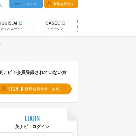
ログイン
新規会員登録
せ
UGUIS.AI
CASEC
ウグイス エーアイ
キャセック
典
英ナビ！会員登録されていない方
SIGN IN
新規会員登録（無料）
LOGIN
英ナビ！ログイン