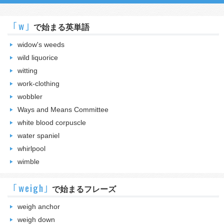
｢w｣
で始まる英単語
widow's weeds
wild liquorice
witting
work-clothing
wobbler
Ways and Means Committee
white blood corpuscle
water spaniel
whirlpool
wimble
｢weigh｣
で始まるフレーズ
weigh anchor
weigh down