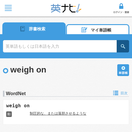
辞書検索
マイ単語帳
weigh on
WordNet
目次
weigh on
制圧的な、または落胆させるような
動