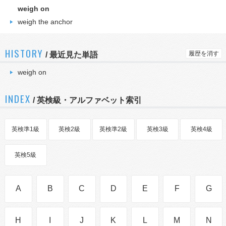
weigh on
weigh the anchor
HISTORY
履歴を消す
/
最近見た単語
weigh on
INDEX
/ 英検級・アルファベット索引
英検準1級
英検2級
英検準2級
英検3級
英検4級
英検5級
A
B
C
D
E
F
G
H
I
J
K
L
M
N