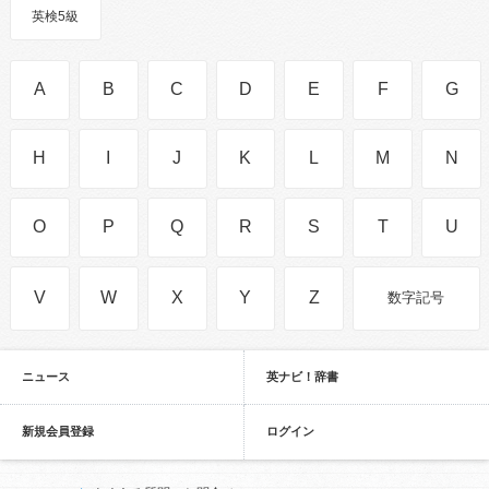
英検5級
A
B
C
D
E
F
G
H
I
J
K
L
M
N
O
P
Q
R
S
T
U
V
W
X
Y
Z
数字記号
ニュース
英ナビ！辞書
新規会員登録
ログイン