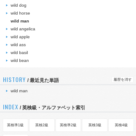
wild dog
wild horse
wild man
wild angelica
wild apple
wild ass
wild basil
wild bean
HISTORY
履歴を消す
/
最近見た単語
wild man
INDEX
/ 英検級・アルファベット索引
英検準1級
英検2級
英検準2級
英検3級
英検4級