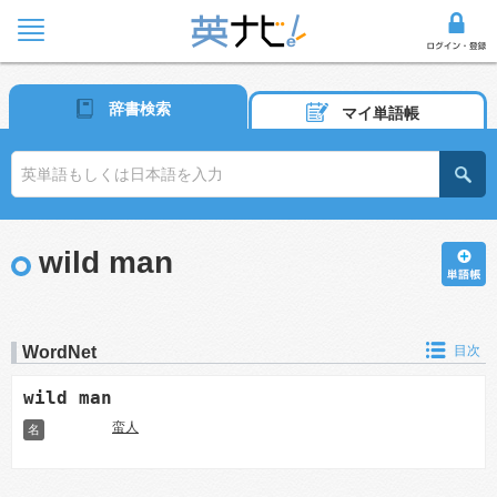
辞書検索
マイ単語帳
wild man
WordNet
目次
wild man
蛮人
名