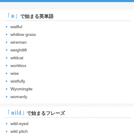
｢w｣
で始まる英単語
wailful
whitlow grass
wireman
weightlift
wildcat
workbox
wise
wistfully
Wyomingite
womanly
｢wild｣
で始まるフレーズ
wild-eyed
wild pitch