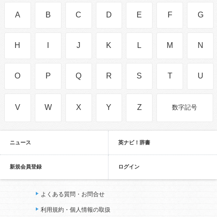
A
B
C
D
E
F
G
H
I
J
K
L
M
N
O
P
Q
R
S
T
U
V
W
X
Y
Z
数字記号
ニュース
英ナビ！辞書
新規会員登録
ログイン
よくある質問・お問合せ
利用規約・個人情報の取扱