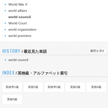
World War II
world affairs
world council
World Court
world organization
world premiere
HISTORY
履歴を消す
/
最近見た単語
world council
INDEX
/ 英検級・アルファベット索引
英検準1級
英検2級
英検準2級
英検3級
英検4級
英検5級