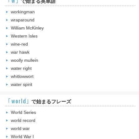
｢w｣
で始まる英単語
workingman
wraparound
William McKinley
Western Isles
wine-red
war hawk
woolly mullein
water right
whitlowwort
water spirit
｢world｣
で始まるフレーズ
World Series
world record
world war
World War I