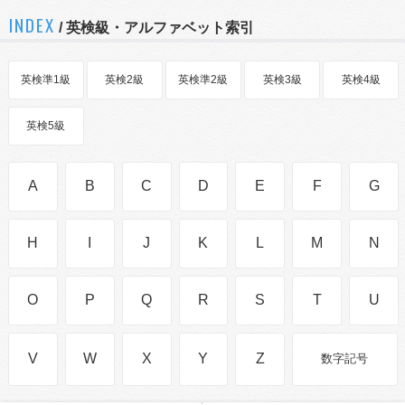
INDEX
/ 英検級・アルファベット索引
英検準1級
英検2級
英検準2級
英検3級
英検4級
英検5級
A
B
C
D
E
F
G
H
I
J
K
L
M
N
O
P
Q
R
S
T
U
V
W
X
Y
Z
数字記号