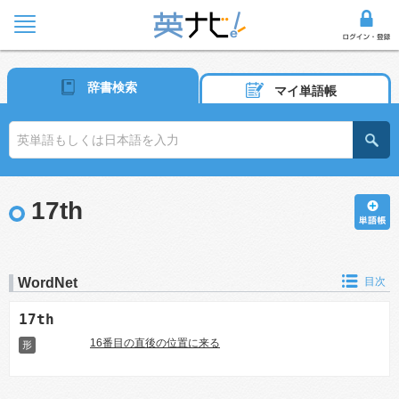
辞書検索
マイ単語帳
17th
WordNet
目次
17th
16番目の直後の位置に来る
形