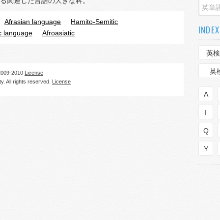
る関連した言語の大きな科。
Afrasian language
Hamito-Semitic
INDEX
ic language
Afroasiatic
英検
英
09-2010
License
. All rights reserved.
License
A
I
Q
Y