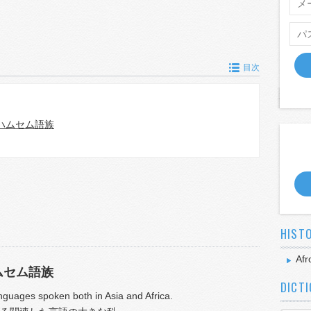
目次
ハムセム語族
HIST
Afr
ムセム語族
DICT
languages spoken both in Asia and Africa.