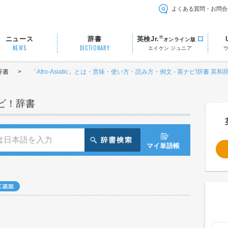
よくある質問・お問合
®
ニュース
辞書
英検Jr.
オンライン版
NEWS
DICTIONARY
エイケン ジュニア
辞書
>
「Afro-Asiatic」とは・意味・使い方・読み方・例文 - 英ナビ!辞書 英和
ナビ！辞書
マイ単語帳