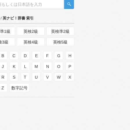
/ 英ナビ！辞書 索引
準1級
英検2級
英検準2級
検3級
英検4級
英検5級
B
C
D
E
F
G
H
J
K
L
M
N
O
P
R
S
T
U
V
W
X
Z
数字記号