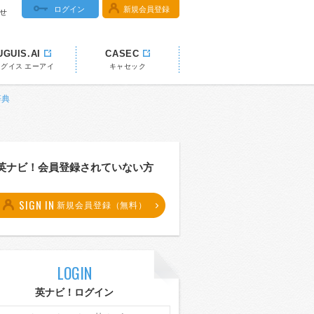
ログイン
新規会員登録
せ
UGUIS.AI
CASEC
ウグイス エーアイ
キャセック
辞典
英ナビ！会員登録されていない方
SIGN IN
新規会員登録（無料）
LOGIN
英ナビ！ログイン