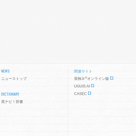
NEWS
関連サイト
®
ニューストップ
英検Jr.
オンライン版
UGUIS.AI
DICTIONARY
CASEC
英ナビ！辞書