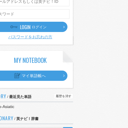
LOGIN
ログイン
パスワードをお忘れの方
MY NOTEBOOK
マイ単語帳へ
ORY
履歴を消す
/ 最近見た単語
o-Asiatic
IONARY
/ 英ナビ！辞書