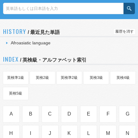
HISTORY
履歴を消す
/
最近見た単語
Afroasiatic language
INDEX
/ 英検級・アルファベット索引
英検準1級
英検2級
英検準2級
英検3級
英検4級
英検5級
A
B
C
D
E
F
G
H
I
J
K
L
M
N