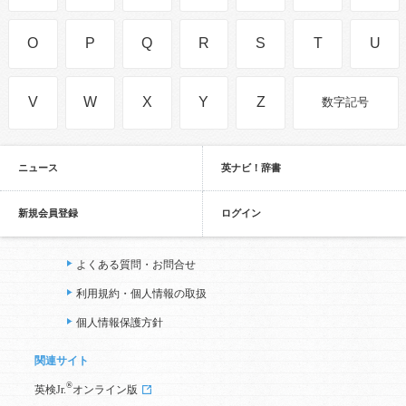
O
P
Q
R
S
T
U
V
W
X
Y
Z
数字記号
ニュース
英ナビ！辞書
新規会員登録
ログイン
よくある質問・お問合せ
利用規約・個人情報の取扱
個人情報保護方針
関連サイト
®
英検Jr.
オンライン版