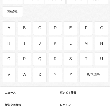
英検5級
A
B
C
D
E
F
G
H
I
J
K
L
M
N
O
P
Q
R
S
T
U
V
W
X
Y
Z
数字記号
ニュース
英ナビ！辞書
新規会員登録
ログイン