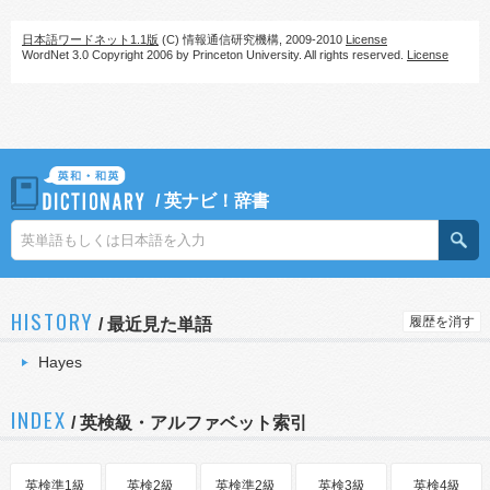
日本語ワードネット1.1版
(C) 情報通信研究機構, 2009-2010
License
WordNet 3.0 Copyright 2006 by Princeton University. All rights reserved.
License
/
英ナビ！辞書
HISTORY
履歴を消す
/
最近見た単語
Hayes
INDEX
/ 英検級・アルファベット索引
英検準1級
英検2級
英検準2級
英検3級
英検4級