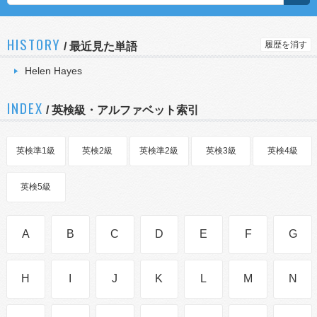
HISTORY
履歴を消す
/
最近見た単語
Helen Hayes
INDEX
/ 英検級・アルファベット索引
英検準1級
英検2級
英検準2級
英検3級
英検4級
英検5級
A
B
C
D
E
F
G
H
I
J
K
L
M
N