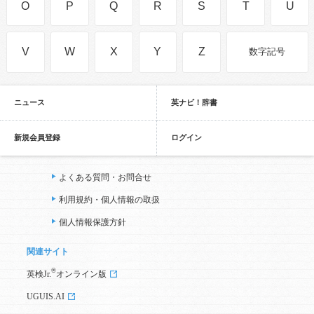
O
P
Q
R
S
T
U
V
W
X
Y
Z
数字記号
ニュース
英ナビ！辞書
新規会員登録
ログイン
よくある質問・お問合せ
利用規約・個人情報の取扱
個人情報保護方針
関連サイト
®
英検Jr.
オンライン版
UGUIS.AI