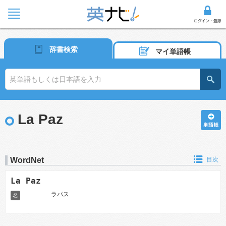
辞書検索
マイ単語帳
La Paz
WordNet
目次
La Paz
ラパス
名