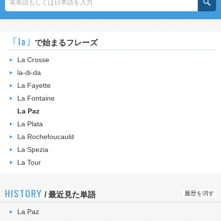
｢la｣
で始まるフレーズ
La Crosse
la-di-da
La Fayette
La Fontaine
La Paz
La Plata
La Rochefoucauld
La Spezia
La Tour
HISTORY
履歴を消す
/
最近見た単語
La Paz