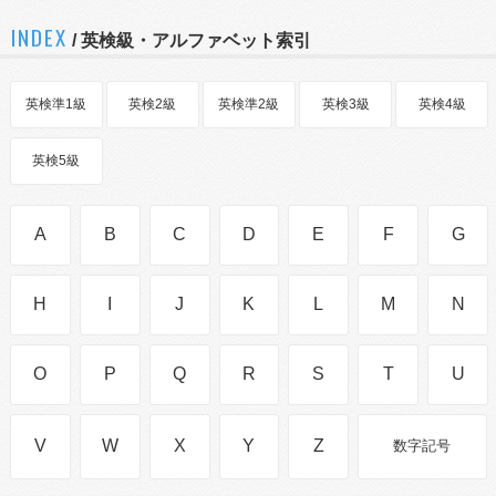
INDEX
/ 英検級・アルファベット索引
英検準1級
英検2級
英検準2級
英検3級
英検4級
英検5級
A
B
C
D
E
F
G
H
I
J
K
L
M
N
O
P
Q
R
S
T
U
V
W
X
Y
Z
数字記号