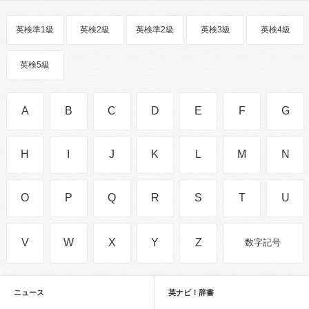
英検準1級
英検2級
英検準2級
英検3級
英検4級
英検5級
A
B
C
D
E
F
G
H
I
J
K
L
M
N
O
P
Q
R
S
T
U
V
W
X
Y
Z
数字記号
ニュース
英ナビ！辞書