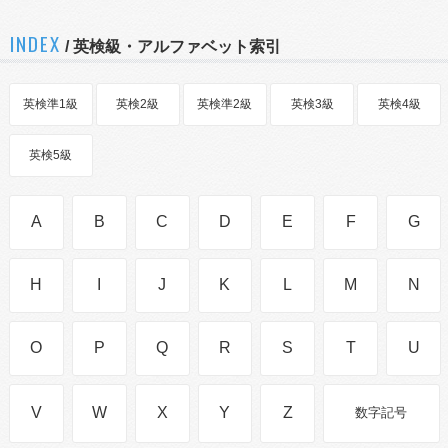
INDEX
/ 英検級・アルファベット索引
英検準1級
英検2級
英検準2級
英検3級
英検4級
英検5級
A
B
C
D
E
F
G
H
I
J
K
L
M
N
O
P
Q
R
S
T
U
V
W
X
Y
Z
数字記号