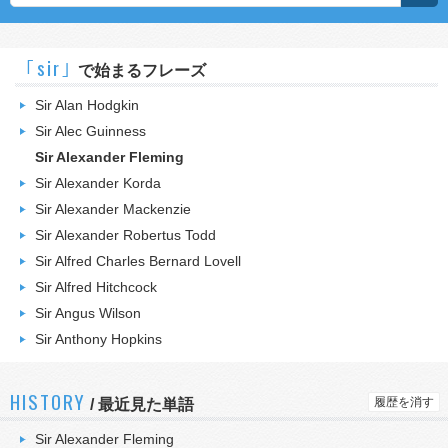
｢sir｣
で始まるフレーズ
Sir Alan Hodgkin
Sir Alec Guinness
Sir Alexander Fleming
Sir Alexander Korda
Sir Alexander Mackenzie
Sir Alexander Robertus Todd
Sir Alfred Charles Bernard Lovell
Sir Alfred Hitchcock
Sir Angus Wilson
Sir Anthony Hopkins
HISTORY
履歴を消す
/
最近見た単語
Sir Alexander Fleming