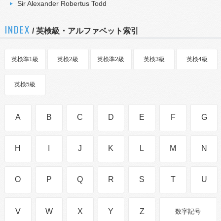
Sir Alexander Robertus Todd
INDEX
/ 英検級・アルファベット索引
英検準1級
英検2級
英検準2級
英検3級
英検4級
英検5級
A
B
C
D
E
F
G
H
I
J
K
L
M
N
O
P
Q
R
S
T
U
V
W
X
Y
Z
数字記号