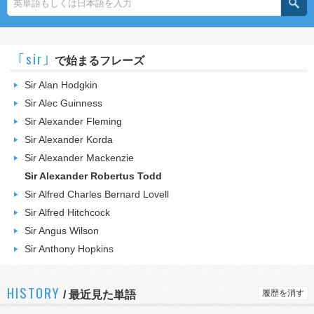
｢sir｣
で始まるフレーズ
Sir Alan Hodgkin
Sir Alec Guinness
Sir Alexander Fleming
Sir Alexander Korda
Sir Alexander Mackenzie
Sir Alexander Robertus Todd
Sir Alfred Charles Bernard Lovell
Sir Alfred Hitchcock
Sir Angus Wilson
Sir Anthony Hopkins
HISTORY
履歴を消す
/
最近見た単語