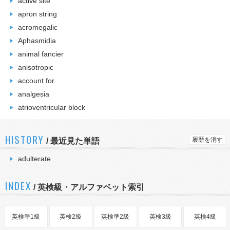
active site
apron string
acromegalic
Aphasmidia
animal fancier
anisotropic
account for
analgesia
atrioventricular block
HISTORY
履歴を消す
/
最近見た単語
adulterate
INDEX
/ 英検級・アルファベット索引
英検準1級
英検2級
英検準2級
英検3級
英検4級