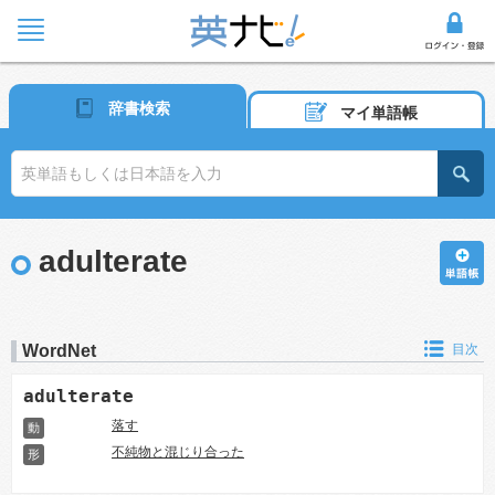
辞書検索
マイ単語帳
adulterate
WordNet
目次
adulterate
落す
動
不純物と混じり合った
形