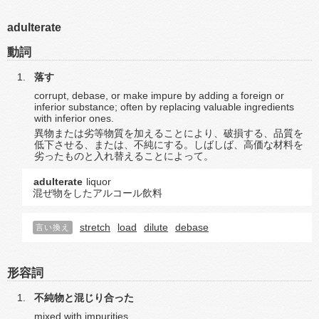
adulterate
動詞
落す
corrupt, debase, or make impure by adding a foreign or
inferior substance; often by replacing valuable ingredients
with inferior ones.
異物または劣等物質を加えることにより、破損する、品質を
低下させる、または、不純にする。しばしば、高価な材料を
劣ったものと入れ替えることによって。
adulterate
liquor
混ぜ物をしたアルコール飲料
stretch
load
dilute
debase
言い換え
形容詞
不純物と混じり合った
mixed with impurities.