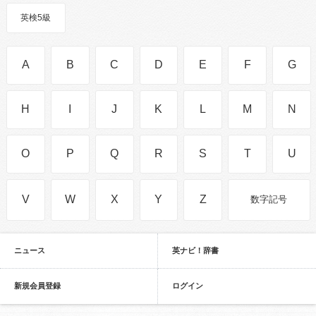
英検5級
A
B
C
D
E
F
G
H
I
J
K
L
M
N
O
P
Q
R
S
T
U
V
W
X
Y
Z
数字記号
ニュース
英ナビ！辞書
新規会員登録
ログイン