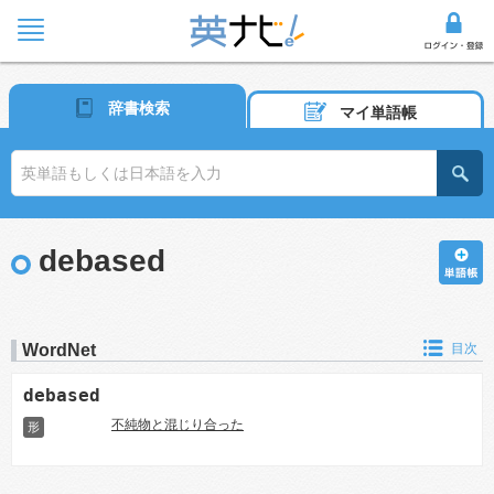
辞書検索
マイ単語帳
debased
WordNet
目次
debased
不純物と混じり合った
形