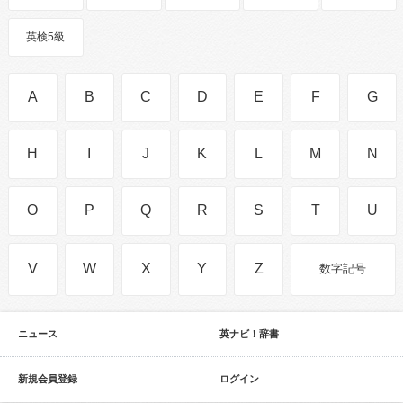
英検5級
A
B
C
D
E
F
G
H
I
J
K
L
M
N
O
P
Q
R
S
T
U
V
W
X
Y
Z
数字記号
ニュース
英ナビ！辞書
新規会員登録
ログイン