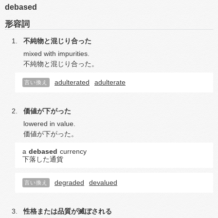
debased
形容詞
不純物と混じり合った
mixed with impurities.
不純物と混じり合った。
adulterated
adulterate
言い換え
価値が下がった
lowered in value.
価値が下がった。
a
debased
currency
下落した通貨
degraded
devalued
言い換え
性格または品質が滅ぼされる