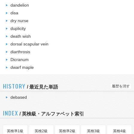
dandelion
disa
dry nurse
duplicity
death wish
dorsal scapular vein
diarthrosis
Dicranum
dwarf maple
HISTORY
履歴を消す
/
最近見た単語
debased
INDEX
/ 英検級・アルファベット索引
英検準1級
英検2級
英検準2級
英検3級
英検4級