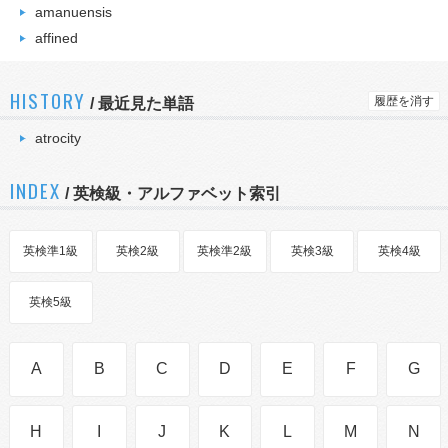
amanuensis
affined
HISTORY
履歴を消す
/
最近見た単語
atrocity
INDEX
/ 英検級・アルファベット索引
英検準1級
英検2級
英検準2級
英検3級
英検4級
英検5級
A
B
C
D
E
F
G
H
I
J
K
L
M
N