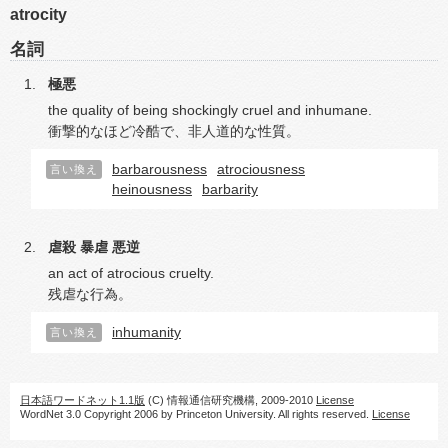
atrocity
名詞
極悪
the quality of being shockingly cruel and inhumane.
衝撃的なほど冷酷で、非人道的な性質。
barbarousness
atrociousness
言い換え
heinousness
barbarity
虐殺
暴虐
悪逆
an act of atrocious cruelty.
残虐な行為。
inhumanity
言い換え
日本語ワードネット1.1版
(C) 情報通信研究機構, 2009-2010
License
WordNet 3.0 Copyright 2006 by Princeton University. All rights reserved.
License