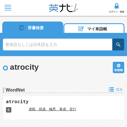
辞書検索
マイ単語帳
atrocity
WordNet
目次
atrocity
虐殺、残虐、極悪、暴虐、蛮行
名