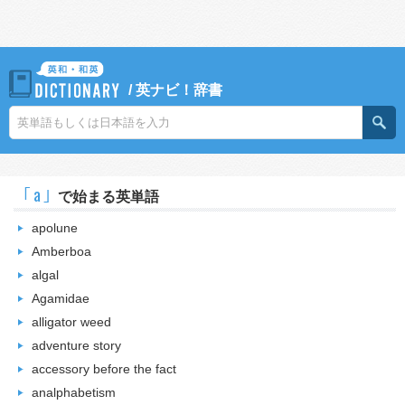
/
英ナビ！辞書
｢a｣
で始まる英単語
apolune
Amberboa
algal
Agamidae
alligator weed
adventure story
accessory before the fact
analphabetism