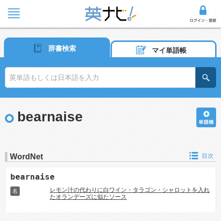
辞書検索
マイ単語帳
bearnaise
WordNet
目次
bearnaise
レモン汁の代わりに白ワイン・タラゴン・シャロットを入れ
名
たオランデーズに似たソース