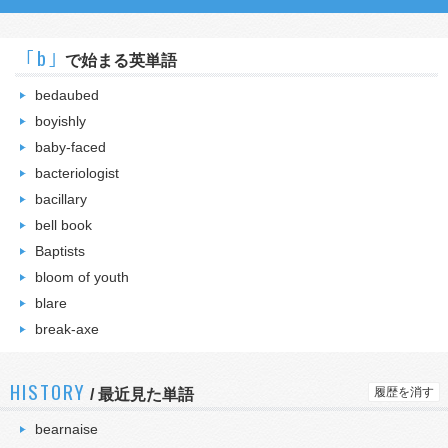
｢b｣
で始まる英単語
bedaubed
boyishly
baby-faced
bacteriologist
bacillary
bell book
Baptists
bloom of youth
blare
break-axe
HISTORY
履歴を消す
/
最近見た単語
bearnaise