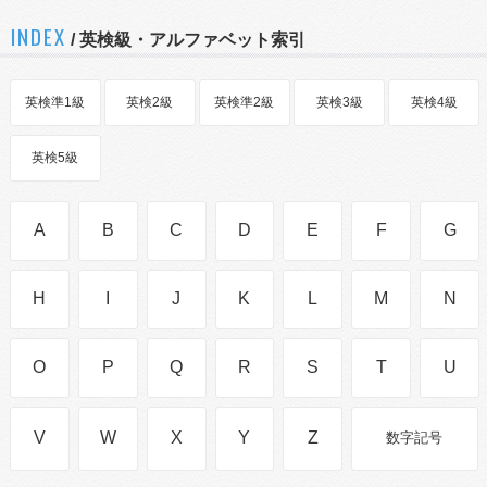
INDEX
/ 英検級・アルファベット索引
英検準1級
英検2級
英検準2級
英検3級
英検4級
英検5級
A
B
C
D
E
F
G
H
I
J
K
L
M
N
O
P
Q
R
S
T
U
V
W
X
Y
Z
数字記号