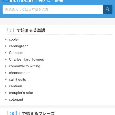
/
英ナビ！辞書
｢c｣
で始まる英単語
cooler
cardiograph
Comtism
Charles Hard Townes
committal to writing
chronometer
call it quits
canteen
croupier's rake
cotenant
｢cell｣
で始まるフレーズ