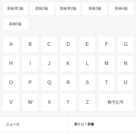
英検準1級
英検2級
英検準2級
英検3級
英検4級
英検5級
A
B
C
D
E
F
G
H
I
J
K
L
M
N
O
P
Q
R
S
T
U
V
W
X
Y
Z
数字記号
ニュース
英ナビ！辞書