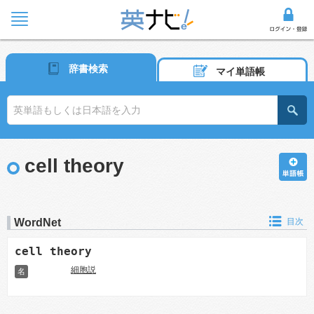
辞書検索
マイ単語帳
cell theory
WordNet
目次
cell theory
細胞説
名