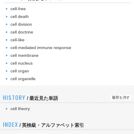
cell-free
cell death
cell division
cell doctrine
cell-like
cell-mediated immune response
cell membrane
cell nucleus
cell organ
cell organelle
HISTORY
履歴を消す
/
最近見た単語
cell theory
INDEX
/ 英検級・アルファベット索引