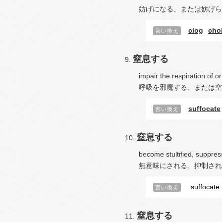
妨げになる、または妨げら
clog
cho
言い換え
窒息する
impair the respiration of o
呼吸を邪魔する、または空
suffocate
言い換え
窒息する
become stultified, suppress
無意味にされる、抑制され
suffocate
言い換え
窒息する