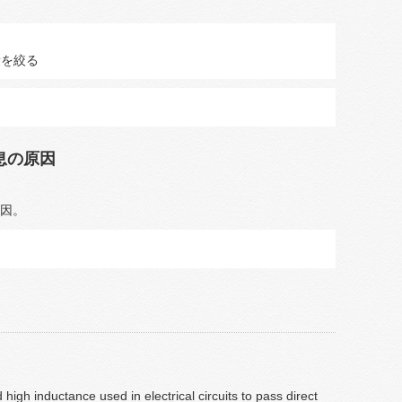
量を絞る
息の原因
因。
 high inductance used in electrical circuits to pass direct