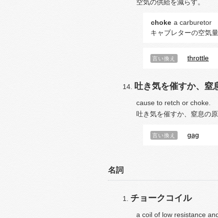
空気の供給を減らす。
choke
a carburetor
キャブレターの空気
throttle
言い換え
吐き気を催すか、窒
cause to retch or choke.
吐き気を催すか、窒息の原
gag
言い換え
名詞
チョークコイル
a coil of low resistance and