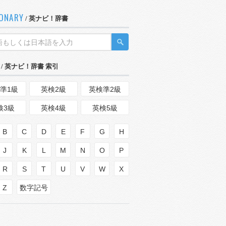
IONARY
/ 英ナビ！辞書
/ 英ナビ！辞書 索引
準1級
英検2級
英検準2級
検3級
英検4級
英検5級
B
C
D
E
F
G
H
J
K
L
M
N
O
P
R
S
T
U
V
W
X
Z
数字記号