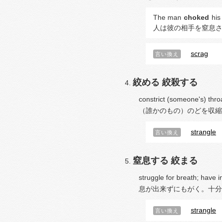
The man
choked
his
人は彼の相手を窒息
scrag
言い換え
絞める
絞殺する
constrict (someone's) thro
（誰かのもの）のどを収縮
strangle
言い換え
窒息する
絞まる
struggle for breath; have i
息が出来ずにもがく。十分
strangle
言い換え