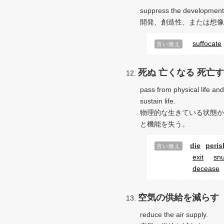
suppress the development, 
開発、創造性、または想像
suffocate
言い換え
死ぬ
亡くなる
死亡す
pass from physical life and
sustain life.
物理的な生きている状態か
と機能を失う。
die
peris
言い換え
exit
snuf
decease
空気の供給を減らす
reduce the air supply.