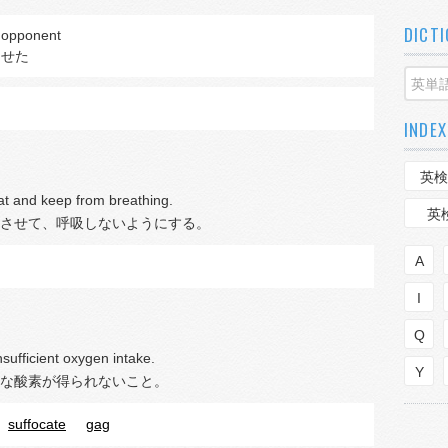
DICT
 opponent
させた
INDEX
英検
at and keep from breathing.
英
させて、呼吸しないようにする。
A
I
Q
nsufficient oxygen intake.
Y
な酸素が得られないこと。
suffocate
gag