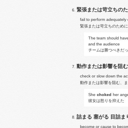
緊張または苛立ちのた
fail to perform adequately 
緊張または苛立ちのために
The team should hav
and the audience
チームは勝つべきだ
動作または影響を阻む
check or slow down the acti
動作または影響を阻む、ま
She
choked
her ang
彼女は怒りを抑えた
詰まる
塞がる
目詰ま
become or cause to becom