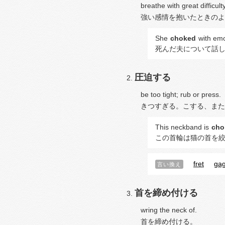
breathe with great difficu
強い感情を抱いたときのよ
She
choked
with emo
死んだ夫について話
圧迫する
be too tight; rub or press.
きつすぎる。こする、また
This neckband is
cho
この首輪は猫の首を
fret
ga
言い換え
首を締め付ける
wring the neck of.
首を締め付ける。