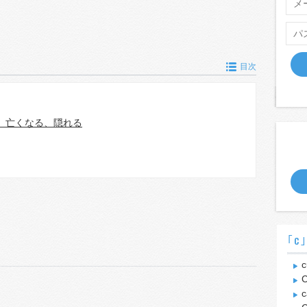
目次
、亡くなる、隠れる
｢c
c
C
c