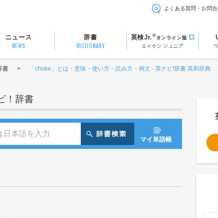
よくある質問・お問合
®
ニュース
辞書
英検Jr.
オンライン版
NEWS
DICTIONARY
エイケン ジュニア
辞書
>
「choke」とは・意味・使い方・読み方・例文 - 英ナビ!辞書 英和辞典
ナビ！辞書
マイ単語帳