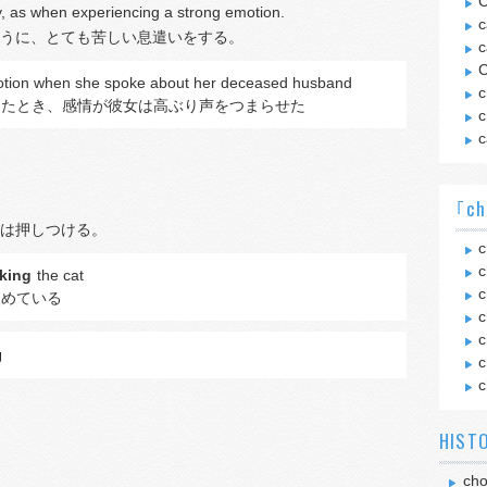
C
lty, as when experiencing a strong emotion.
c
うに、とても苦しい息遣いをする。
c
C
tion when she spoke about her deceased husband
c
したとき、感情が彼女は高ぶり声をつまらせた
c
c
｢ch
は押しつける。
c
c
king
the cat
c
絞めている
c
c
g
c
c
HIST
ch