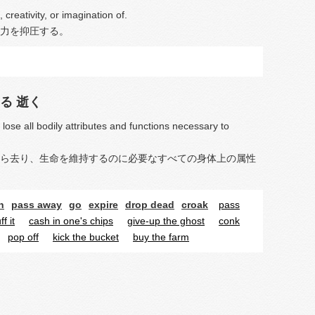
creativity, or imagination of.
力を抑圧する。
る
逝く
 lose all bodily attributes and functions necessary to
ら去り、生命を維持するのに必要なすべての身体上の属性
h
pass away
go
expire
drop dead
croak
pass
f it
cash in one's chips
give-up the ghost
conk
pop off
kick the bucket
buy the farm