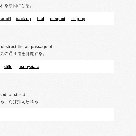
れる原因になる。
ke off
back up
foul
congest
clog up
r obstruct the air passage of.
気の通り道を邪魔する。
stifle
asphyxiate
ed, or stifled.
る、たは抑えられる。