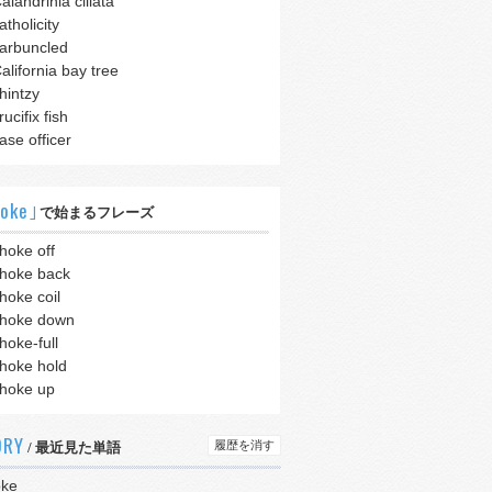
alandrinia ciliata
atholicity
arbuncled
alifornia bay tree
hintzy
rucifix fish
ase officer
oke｣
で始まるフレーズ
hoke off
hoke back
hoke coil
hoke down
hoke-full
hoke hold
hoke up
ORY
履歴を消す
/ 最近見た単語
oke