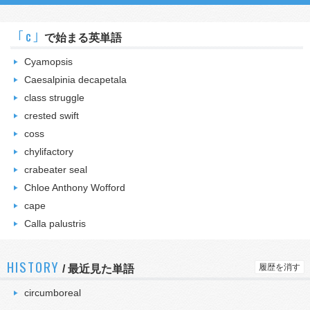
｢c｣
で始まる英単語
Cyamopsis
Caesalpinia decapetala
class struggle
crested swift
coss
chylifactory
crabeater seal
Chloe Anthony Wofford
cape
Calla palustris
HISTORY
履歴を消す
/
最近見た単語
circumboreal