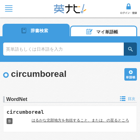
辞書検索
マイ単語帳
circumboreal
WordNet
目次
circumboreal
はるかな北部地方を包括すること、または、の至るところ
形