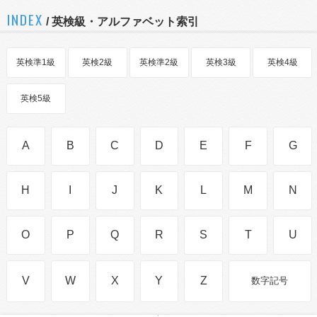
INDEX
/ 英検級・アルファベット索引
英検準1級
英検2級
英検準2級
英検3級
英検4級
英検5級
A
B
C
D
E
F
G
H
I
J
K
L
M
N
O
P
Q
R
S
T
U
V
W
X
Y
Z
数字記号