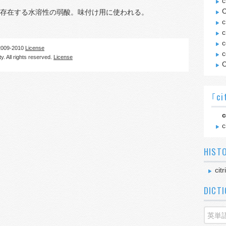
c
C
存在する水溶性の弱酸。味付け用に使われる。
c
c
c
09-2010
License
c
. All rights reserved.
License
C
｢ci
c
c
HIST
citr
DICT