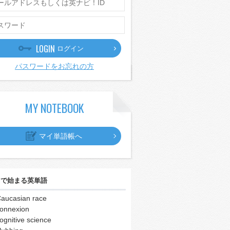
LOGIN
ログイン
パスワードをお忘れの方
MY NOTEBOOK
マイ単語帳へ
｣
で始まる英単語
aucasian race
onnexion
ognitive science