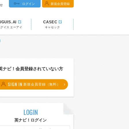
ログイン
新規会員登録
せ
UGUIS.AI
CASEC
ウグイス エーアイ
キャセック
典
英ナビ！会員登録されていない方
SIGN IN
新規会員登録（無料）
LOGIN
英ナビ！ログイン