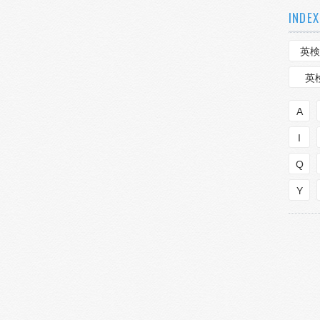
INDEX
英検
英
A
I
Q
Y