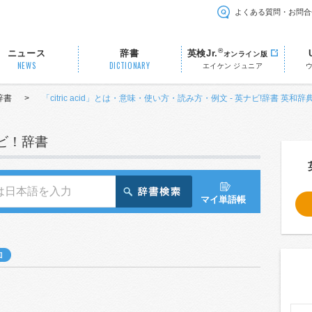
よくある質問・お問合
®
ニュース
辞書
英検Jr.
オンライン版
NEWS
DICTIONARY
エイケン ジュニア
辞書
>
「citric acid」とは・意味・使い方・読み方・例文 - 英ナビ!辞書 英和辞
ナビ！辞書
マイ単語帳