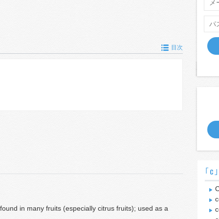
目次
｢c
C
c
ound in many fruits (especially citrus fruits); used as a
c