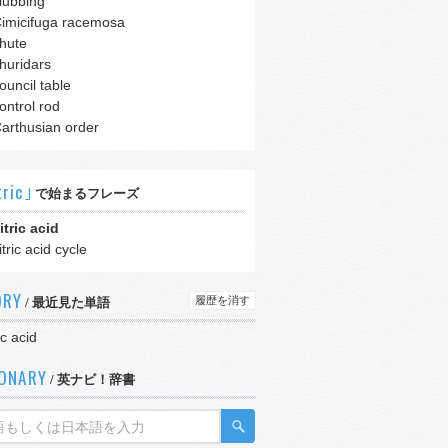
lubbing
imicifuga racemosa
hute
huridars
ouncil table
ontrol rod
arthusian order
tric｣
で始まるフレーズ
itric acid
itric acid cycle
ORY
履歴を消す
/ 最近見た単語
ic acid
IONARY
/ 英ナビ！辞書