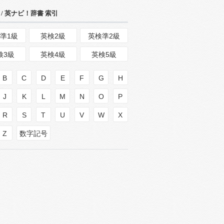
/ 英ナビ！辞書 索引
準1級
英検2級
英検準2級
検3級
英検4級
英検5級
B
C
D
E
F
G
H
J
K
L
M
N
O
P
R
S
T
U
V
W
X
Z
数字記号