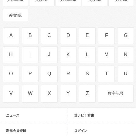
英検5級
A
B
C
D
E
F
G
H
I
J
K
L
M
N
O
P
Q
R
S
T
U
V
W
X
Y
Z
数字記号
ニュース
英ナビ！辞書
新規会員登録
ログイン