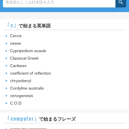
｢c｣
で始まる英単語
Cercis
cease
Cypripedium acaule
Classical Greek
Caribees
coefficient of reflection
chrysoberyl
Cordyline australis
cenogenesis
C.O.D.
｢computer｣
で始まるフレーズ