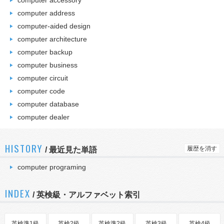
computer accessory
computer address
computer-aided design
computer architecture
computer backup
computer business
computer circuit
computer code
computer database
computer dealer
HISTORY
履歴を消す
/
最近見た単語
computer programing
INDEX
/ 英検級・アルファベット索引
英検準1級
英検2級
英検準2級
英検3級
英検4級