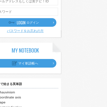
LOGIN
ログイン
パスワードをお忘れの方
MY NOTEBOOK
マイ単語帳へ
｣
で始まる英単語
hauvinism
oordinate axis
ape