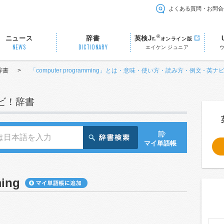
よくある質問・お問合
®
ニュース
辞書
英検Jr.
オンライン版
NEWS
DICTIONARY
エイケン ジュニア
辞書
>
「computer programming」とは・意味・使い方・読み方・例文 - 英ナ
ナビ！辞書
マイ単語帳
ing