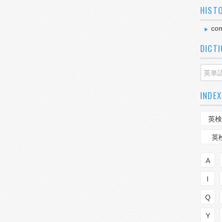
HIST
co
DICT
INDEX
英検
英
A
I
Q
Y