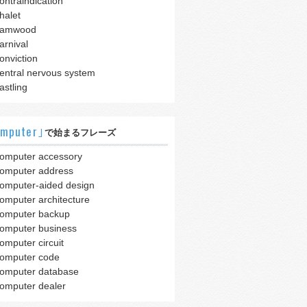
ontraindication
halet
camwood
arnival
onviction
entral nervous system
astling
mputer｣
で始まるフレーズ
omputer accessory
omputer address
omputer-aided design
omputer architecture
omputer backup
omputer business
omputer circuit
omputer code
omputer database
omputer dealer