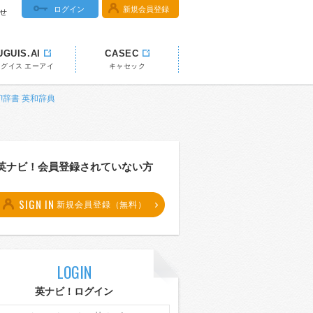
ログイン
新規会員登録
せ
UGUIS.AI
CASEC
ウグイス エーアイ
キャセック
ビ!辞書 英和辞典
英ナビ！会員登録されていない方
SIGN IN
新規会員登録（無料）
LOGIN
英ナビ！ログイン