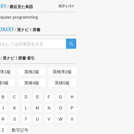
ORY
履歴を消す
/ 最近見た単語
mputer programming
IONARY
/ 英ナビ！辞書
/ 英ナビ！辞書 索引
準1級
英検2級
英検準2級
検3級
英検4級
英検5級
B
C
D
E
F
G
H
J
K
L
M
N
O
P
R
S
T
U
V
W
X
Z
数字記号