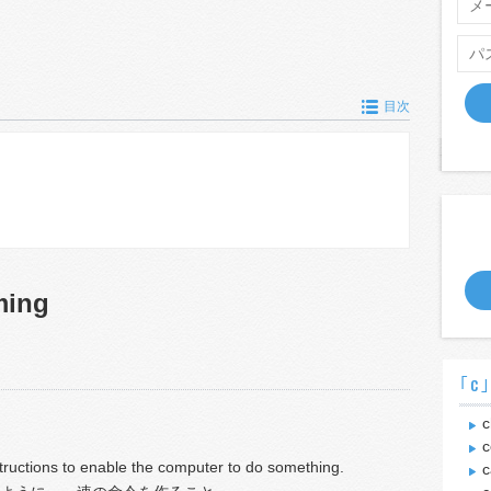
目次
ming
｢c
c
c
tructions to enable the computer to do something.
c