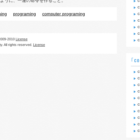
ように、一連の命令を作ること。
c
c
ing
programing
computer programing
c
c
c
09-2010
License
c
. All rights reserved.
License
｢co
c
c
c
c
c
c
c
c
c
c