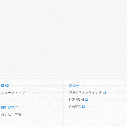
NEWS
関連サイト
®
ニューストップ
英検Jr.
オンライン版
UGUIS.AI
DICTIONARY
CASEC
英ナビ！辞書