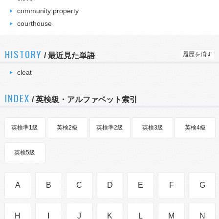
community property
courthouse
HISTORY
履歴を消す
/
最近見た単語
cleat
INDEX
/ 英検級・アルファベット索引
英検準1級
英検2級
英検準2級
英検3級
英検4級
英検5級
A
B
C
D
E
F
G
H
I
J
K
L
M
N