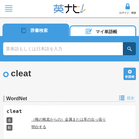
辞書検索
マイ単語帳
cleat
WordNet
目次
cleat
（靴の靴底からの）金属または革の出っ張り
名
明白する
動