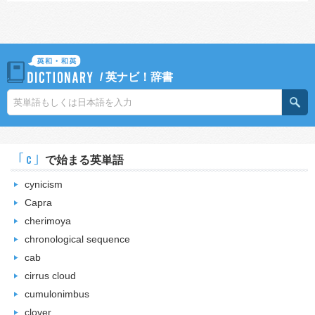
/
英ナビ！辞書
｢c｣
で始まる英単語
cynicism
Capra
cherimoya
chronological sequence
cab
cirrus cloud
cumulonimbus
clover