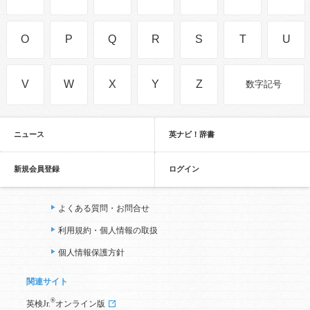
O
P
Q
R
S
T
U
V
W
X
Y
Z
数字記号
ニュース
英ナビ！辞書
新規会員登録
ログイン
よくある質問・お問合せ
利用規約・個人情報の取扱
個人情報保護方針
関連サイト
®
英検Jr.
オンライン版