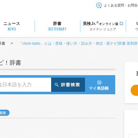
よくある質問・お問合
®
ニュース
辞書
英検Jr.
オンライン版
NEWS
DICTIONARY
エイケン ジュニア
辞書
>
「clock radio」とは・意味・使い方・読み方・例文 - 英ナビ!辞書 英和
ナビ！辞書
マイ単語帳