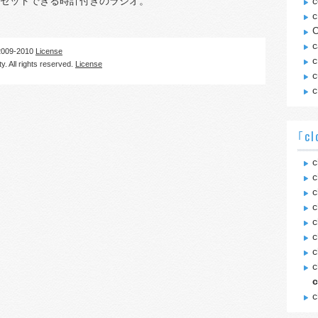
セットできる時計付きのラジオ。
c
c
C
c
09-2010
License
c
. All rights reserved.
License
c
c
｢cl
c
c
c
c
c
c
c
c
c
c