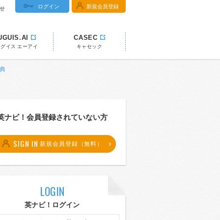
ログイン
新規会員登録
せ
UGUIS.AI
CASEC
ウグイス エーアイ
キャセック
辞典
英ナビ！会員登録されていない方
SIGN IN
新規会員登録（無料）
LOGIN
英ナビ！ログイン