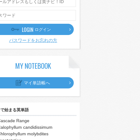
LOGIN
ログイン
パスワードをお忘れの方
MY NOTEBOOK
マイ単語帳へ
｣
で始まる英単語
ascade Range
alophyllum candidissimum
hlorophyllum molybdites