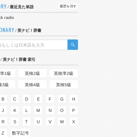
ORY
履歴を消す
/ 最近見た単語
ck radio
IONARY
/ 英ナビ！辞書
/ 英ナビ！辞書 索引
準1級
英検2級
英検準2級
検3級
英検4級
英検5級
B
C
D
E
F
G
H
J
K
L
M
N
O
P
R
S
T
U
V
W
X
Z
数字記号