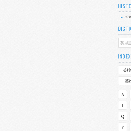
HIST
clo
DICT
INDEX
英検
英
A
I
Q
Y