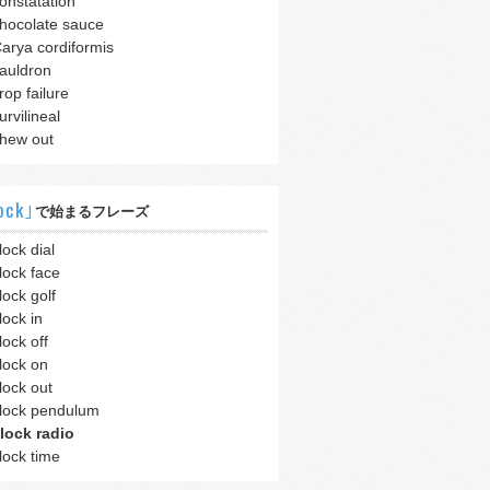
onstatation
hocolate sauce
arya cordiformis
auldron
rop failure
urvilineal
hew out
ock｣
で始まるフレーズ
lock dial
lock face
lock golf
lock in
lock off
lock on
lock out
lock pendulum
lock radio
lock time