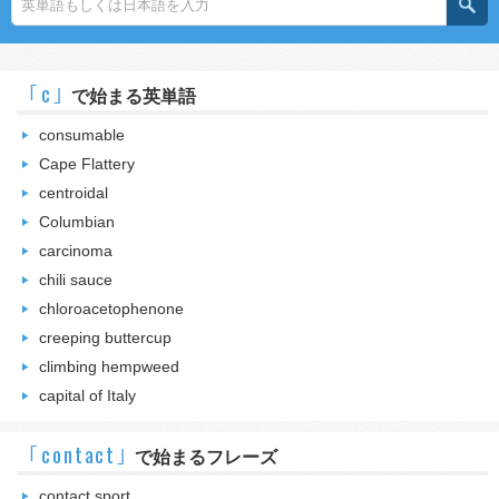
｢c｣
で始まる英単語
consumable
Cape Flattery
centroidal
Columbian
carcinoma
chili sauce
chloroacetophenone
creeping buttercup
climbing hempweed
capital of Italy
｢contact｣
で始まるフレーズ
contact sport