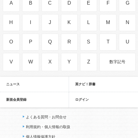
A
B
C
D
E
F
G
H
I
J
K
L
M
N
O
P
Q
R
S
T
U
V
W
X
Y
Z
数字記号
ニュース
英ナビ！辞書
新規会員登録
ログイン
よくある質問・お問合せ
利用規約・個人情報の取扱
個人情報保護方針