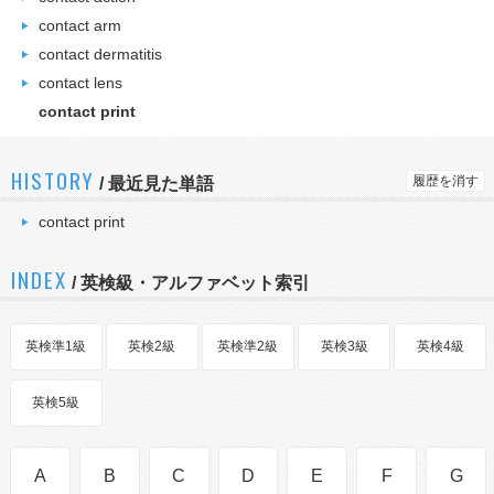
contact arm
contact dermatitis
contact lens
contact print
HISTORY
履歴を消す
/
最近見た単語
contact print
INDEX
/ 英検級・アルファベット索引
英検準1級
英検2級
英検準2級
英検3級
英検4級
英検5級
A
B
C
D
E
F
G