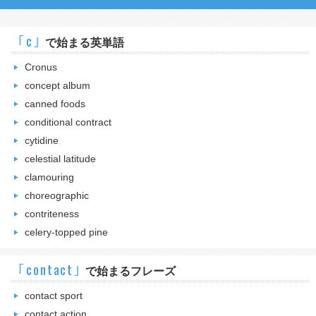
｢c｣
で始まる英単語
Cronus
concept album
canned foods
conditional contract
cytidine
celestial latitude
clamouring
choreographic
contriteness
celery-topped pine
｢contact｣
で始まるフレーズ
contact sport
contact action