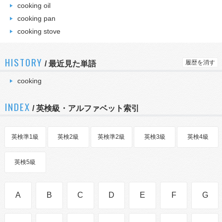
cooking oil
cooking pan
cooking stove
HISTORY
履歴を消す
/
最近見た単語
cooking
INDEX
/ 英検級・アルファベット索引
英検準1級
英検2級
英検準2級
英検3級
英検4級
英検5級
A
B
C
D
E
F
G