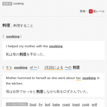
cooking
複数形
4
料理
，
料理すること
cooking
〖
〗
I helped my mother with the 
cooking
.
私は母の
料理
を手伝った。
S 's
cooking
of 〜
[主語]による
〜の
料理
〖
〗
Mother hummed to herself as she went about 
her
cooking
 in 
the kitchen.
母は台所でせっせと
料理
しながら歌を口ずさんでいた。
food
fry
boil
bake
roast
toast
cook
grill
その他の関連語