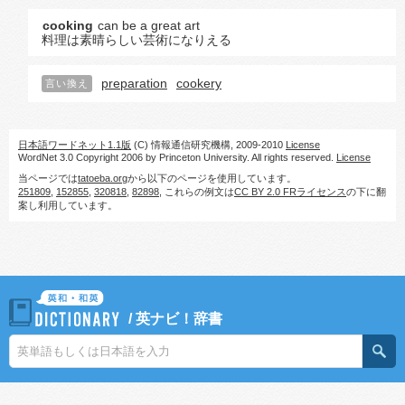
cooking
can be a great art
料理は素晴らしい芸術になりえる
preparation
cookery
言い換え
日本語ワードネット1.1版
(C) 情報通信研究機構, 2009-2010
License
WordNet 3.0 Copyright 2006 by Princeton University. All rights reserved.
License
当ページでは
tatoeba.org
から以下のページを使用しています。
251809
,
152855
,
320818
,
82898
, これらの例文は
CC BY 2.0 FRライセンス
の下に翻
案し利用しています。
/
英ナビ！辞書