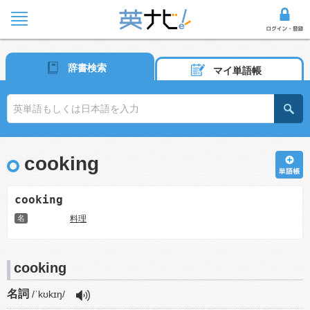
辞書検索
マイ単語帳
cooking
cooking
名
料理
cooking
名詞
/ˈkʊkɪŋ/