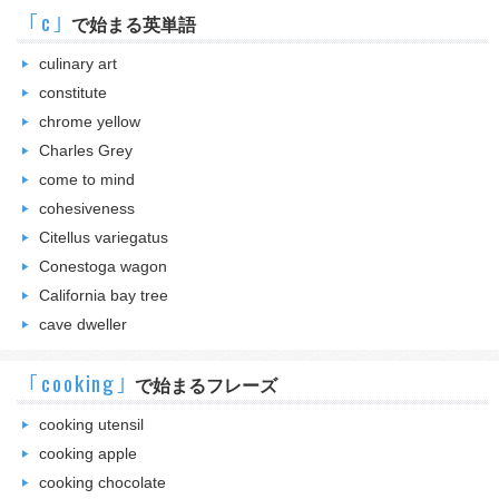
｢c｣
で始まる英単語
culinary art
constitute
chrome yellow
Charles Grey
come to mind
cohesiveness
Citellus variegatus
Conestoga wagon
California bay tree
cave dweller
｢cooking｣
で始まるフレーズ
cooking utensil
cooking apple
cooking chocolate