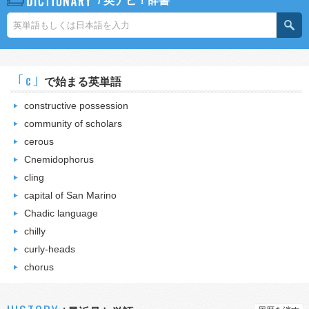
/
英ナビ！辞書
｢c｣
で始まる英単語
constructive possession
community of scholars
cerous
Cnemidophorus
cling
capital of San Marino
Chadic language
chilly
curly-heads
chorus