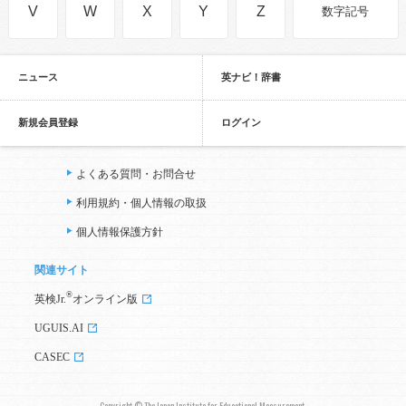
V
W
X
Y
Z
数字記号
ニュース
英ナビ！辞書
新規会員登録
ログイン
よくある質問・お問合せ
利用規約・個人情報の取扱
個人情報保護方針
関連サイト
®
英検Jr.
オンライン版
UGUIS.AI
CASEC
Copyright © The Japan Institute for Educational Measurement,