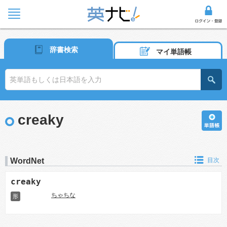
辞書検索
マイ単語帳
creaky
WordNet
目次
creaky
ちゃちな
形