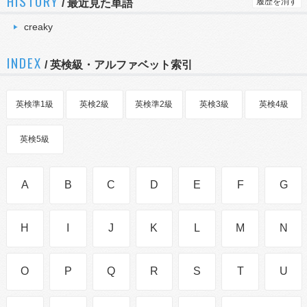
HISTORY
履歴を消す
/
最近見た単語
creaky
INDEX
/ 英検級・アルファベット索引
英検準1級
英検2級
英検準2級
英検3級
英検4級
英検5級
A
B
C
D
E
F
G
H
I
J
K
L
M
N
O
P
Q
R
S
T
U