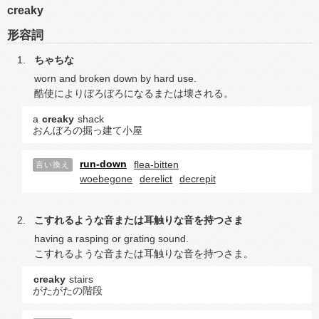
creaky
形容詞
ちゃちな
worn and broken down by hard use.
酷使によりぼろぼろになるまたは壊される。
a
creaky
shack
おんぼろの掘っ建て小屋
run-down
flea-bitten
言い換え
woebegone
derelict
decrepit
こすれるような音または耳触りな音を持つさま
having a rasping or grating sound.
こすれるような音または耳触りな音を持つさま。
creaky
stairs
がたがたの階段