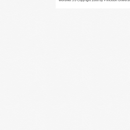
WordNet 3.0 Copyright 2006 by Princeton University