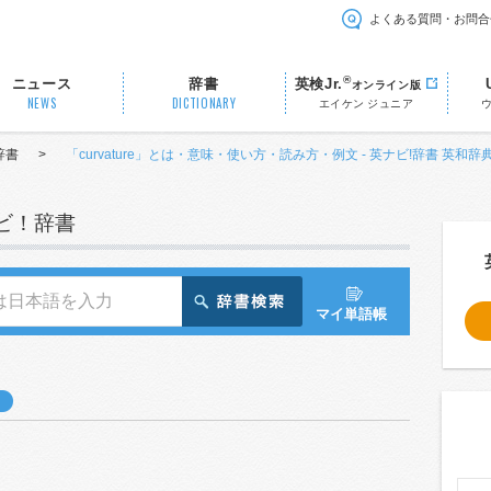
よくある質問・お問合
®
ニュース
辞書
英検Jr.
オンライン版
NEWS
DICTIONARY
エイケン ジュニア
辞書
>
「curvature」とは・意味・使い方・読み方・例文 - 英ナビ!辞書 英和辞
ナビ！辞書
マイ単語帳