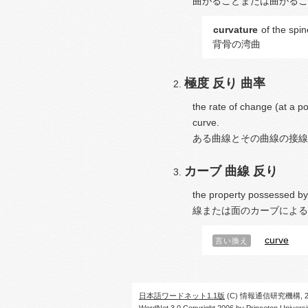
曲がることまたは曲がるこ
curvature
of the spin
背骨の湾曲
極度
反り
曲率
the rate of change (at a p
curve.
ある曲線とその曲線の接線
カーブ
曲線
反り
the property possessed by 
線または面のカーブによる
curve
言い換え
日本語ワードネット1.1版
(C) 情報通信研究機構, 20