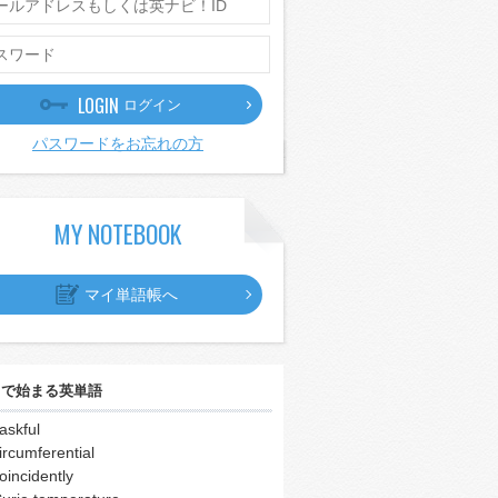
LOGIN
ログイン
パスワードをお忘れの方
MY NOTEBOOK
マイ単語帳へ
｣
で始まる英単語
askful
ircumferential
oincidently