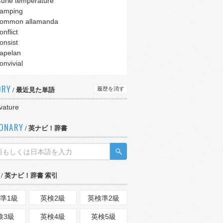
urie temperature
amping
ommon allamanda
onflict
onsist
apelan
onvivial
ORY
履歴を消す
/ 最近見た単語
vature
IONARY
/ 英ナビ！辞書
/ 英ナビ！辞書 索引
準1級
英検2級
英検準2級
検3級
英検4級
英検5級