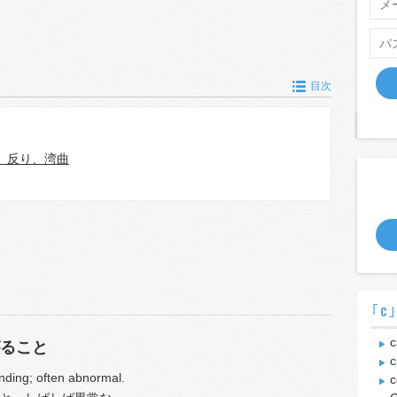
目次
、反り、湾曲
｢c
c
ること
c
nding; often abnormal.
c