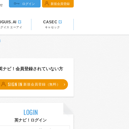
ログイン
新規会員登録
せ
UGUIS.AI
CASEC
ウグイス エーアイ
キャセック
典
英ナビ！会員登録されていない方
SIGN IN
新規会員登録（無料）
LOGIN
英ナビ！ログイン