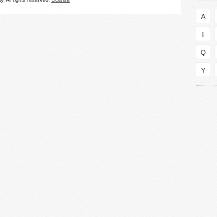
. All rights reserved.
License
A
I
Q
Y