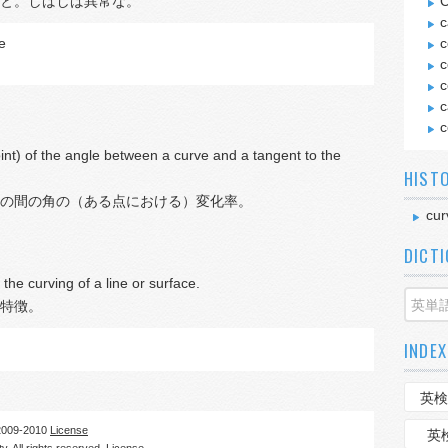
と。しばしば異常な。
C
c
e
c
c
c
c
c
oint) of the angle between a curve and a tangent to the
HIST
の間の角の（ある点における）変化率。
cur
DICT
the curving of a line or surface.
特徴。
INDEX
英検
09-2010
License
英