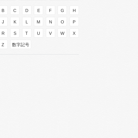
B
C
D
E
F
G
H
J
K
L
M
N
O
P
R
S
T
U
V
W
X
Z
数字記号