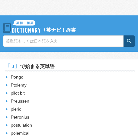
/
英ナビ！辞書
｢p｣
で始まる英単語
Pongo
Ptolemy
pilot bit
Preussen
pierid
Petronius
postulation
polemical