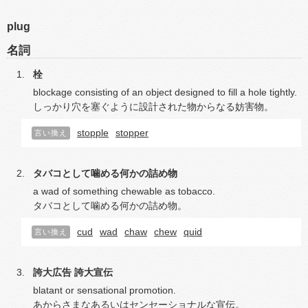
plug
名詞
栓
blockage consisting of an object designed to fill a hole tightly.
しっかり穴を塞ぐように設計された物からなる妨害物。
stopple
stopper
言い換え
タバコとして噛める何かの詰め物
a wad of something chewable as tobacco.
タバコとして噛める何かの詰め物。
cud
wad
chaw
chew
quid
言い換え
誇大広告
誇大宣伝
blatant or sensational promotion.
あからさまなあるいはセンセーショナルな宣伝。