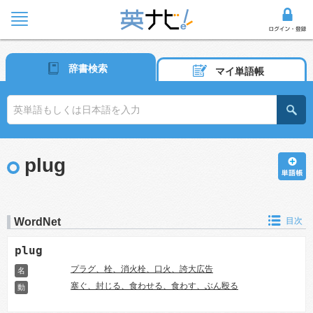
辞書検索
マイ単語帳
plug
WordNet
目次
plug
プラグ、栓、消火栓、口火、誇大広告
名
塞ぐ、封じる、食わせる、食わす、ぶん殴る
動