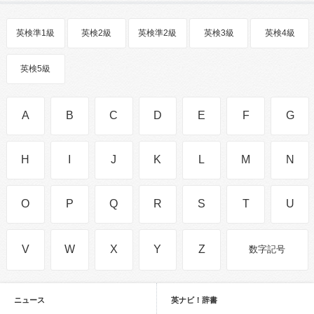
英検準1級
英検2級
英検準2級
英検3級
英検4級
英検5級
A
B
C
D
E
F
G
H
I
J
K
L
M
N
O
P
Q
R
S
T
U
V
W
X
Y
Z
数字記号
ニュース
英ナビ！辞書