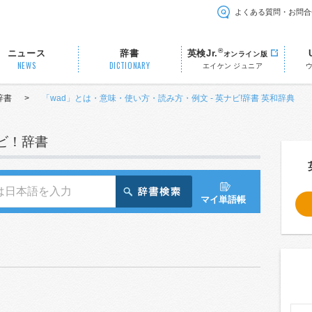
よくある質問・お問合
®
ニュース
辞書
英検Jr.
オンライン版
NEWS
DICTIONARY
エイケン ジュニア
辞書
>
「wad」とは・意味・使い方・読み方・例文 - 英ナビ!辞書 英和辞典
ナビ！辞書
マイ単語帳