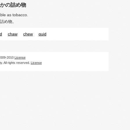
かの詰め物
ble as tobacco.
詰め物。
d
chaw
chew
quid
09-2010
License
. All rights reserved.
License