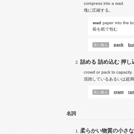
compress into a wad.
塊に圧縮する。
wad
paper into the b
箱を紙で包む
pack
bu
言い換え
詰める
詰め込む
押し
crowd or pack to capacity.
混雑しているあるいは超満
cram
ra
言い換え
名詞
柔らかい物質の小さな