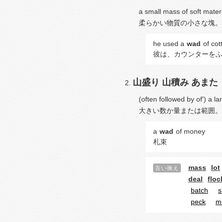
a small mass of soft materi
柔らかい物質の小さな塊。
he used a
wad
of cot
彼は、カウンターを
山盛り
山積み
あまた
(often followed by of') a 
大きい数か量または範囲。
a
wad
of money
札束
mass
lot
言い換え
deal
floc
batch
s
peck
m