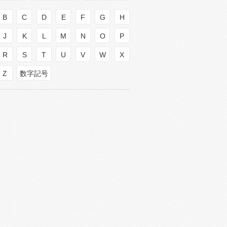
B
C
D
E
F
G
H
J
K
L
M
N
O
P
R
S
T
U
V
W
X
Z
数字記号