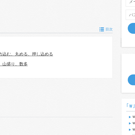
目次
め込む、丸める、押し込める
、山盛り、数多
｢w
w
w
w