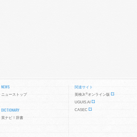
NEWS
関連サイト
®
ニューストップ
英検Jr.
オンライン版
UGUIS.AI
DICTIONARY
CASEC
英ナビ！辞書