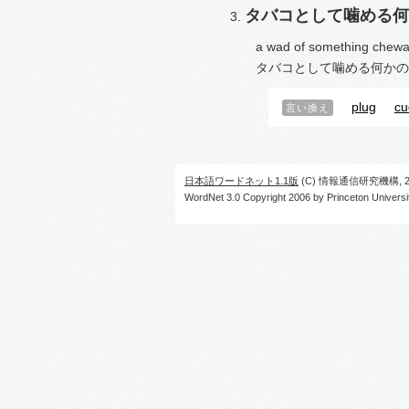
タバコとして噛める何
a wad of something chewa
タバコとして噛める何かの
plug
cu
言い換え
日本語ワードネット1.1版
(C) 情報通信研究機構, 20
WordNet 3.0 Copyright 2006 by Princeton University