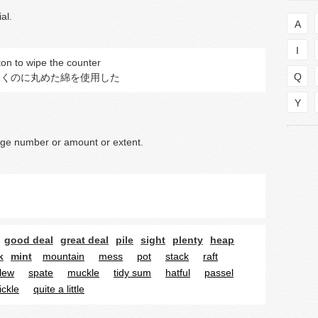
al.
A
I
ton to wipe the counter
Q
ふくのに丸めた綿を使用した
Y
large number or amount or extent.
good deal
great deal
pile
sight
plenty
heap
k
mint
mountain
mess
pot
stack
raft
lew
spate
muckle
tidy sum
hatful
passel
ickle
quite a little