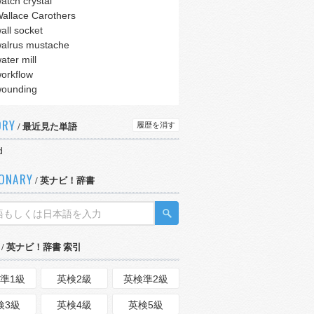
atch crystal
allace Carothers
all socket
alrus mustache
ater mill
orkflow
ounding
ORY
履歴を消す
/ 最近見た単語
d
IONARY
/ 英ナビ！辞書
/ 英ナビ！辞書 索引
準1級
英検2級
英検準2級
検3級
英検4級
英検5級