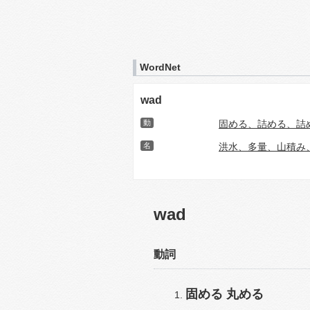
WordNet
wad
動
固める、詰める、詰
名
洪水、多量、山積み
wad
動詞
固める
丸める