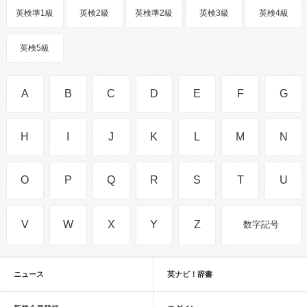
英検準1級
英検2級
英検準2級
英検3級
英検4級
英検5級
A
B
C
D
E
F
G
H
I
J
K
L
M
N
O
P
Q
R
S
T
U
V
W
X
Y
Z
数字記号
ニュース
英ナビ！辞書