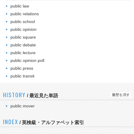
public law
public relations
public school
public opinion
public square
public debate
public lecture
public opinion poll
public press
public transit
HISTORY
履歴を消す
/
最近見た単語
public mover
INDEX
/ 英検級・アルファベット索引