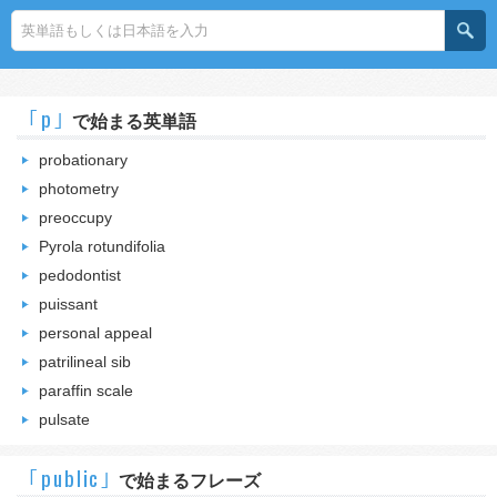
｢p｣
で始まる英単語
probationary
photometry
preoccupy
Pyrola rotundifolia
pedodontist
puissant
personal appeal
patrilineal sib
paraffin scale
pulsate
｢public｣
で始まるフレーズ