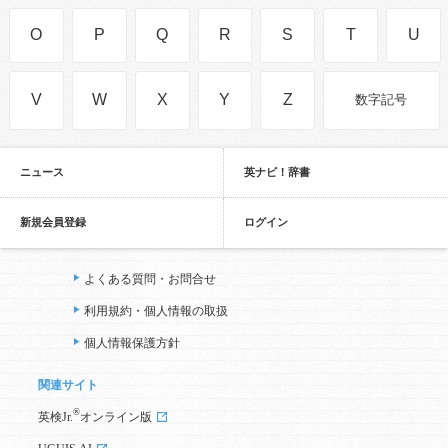
O
P
Q
R
S
T
U
V
W
X
Y
Z
数字記号
ニュース
英ナビ！辞書
新規会員登録
ログイン
よくある質問・お問合せ
利用規約・個人情報の取扱
個人情報保護方針
関連サイト
®
英検Jr.
オンライン版