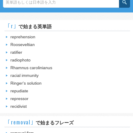
｢r｣
で始まる英単語
reprehension
Rooseveltian
ratifier
radiophoto
Rhamnus carolinianus
racial immunity
Ringer's solution
repudiate
repressor
recidivist
｢removal｣
で始まるフレーズ