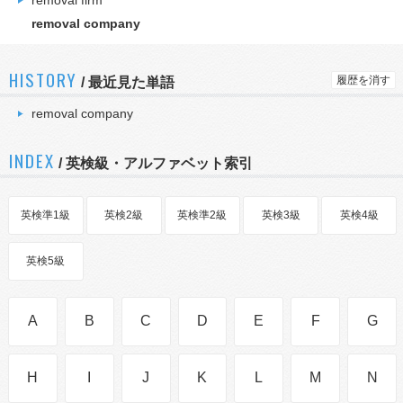
removal firm
removal company
HISTORY
履歴を消す
/
最近見た単語
removal company
INDEX
/ 英検級・アルファベット索引
英検準1級
英検2級
英検準2級
英検3級
英検4級
英検5級
A
B
C
D
E
F
G
H
I
J
K
L
M
N